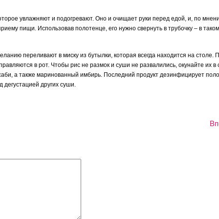
торое увлажняют и подогревают. Оно и очищает руки перед едой, и, по мнен
приему пищи. Использовав полотенце, его нужно свернуть в трубочку – в таком
ланию переливают в миску из бутылки, которая всегда находится на столе. П
равляются в рот. Чтобы рис не размок и суши не развалились, окунайте их в 
асаби, а также маринованный имбирь. Последний продукт дезинфицирует поло
ед дегустацией других суши.
Вп