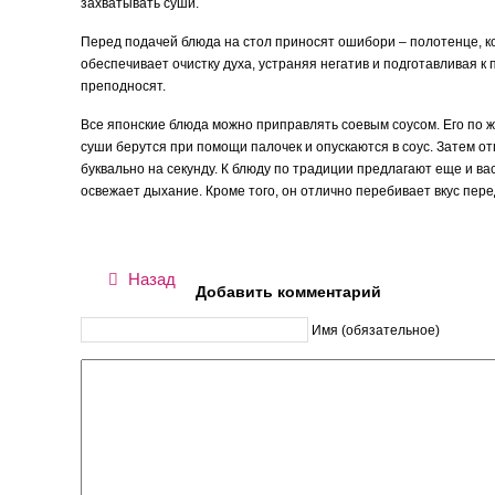
захватывать суши.
Перед подачей блюда на стол приносят ошибори – полотенце, ко
обеспечивает очистку духа, устраняя негатив и подготавливая к 
преподносят.
Все японские блюда можно приправлять соевым соусом. Его по же
суши берутся при помощи палочек и опускаются в соус. Затем отп
буквально на секунду. К блюду по традиции предлагают еще и в
освежает дыхание. Кроме того, он отлично перебивает вкус пер
Назад
Добавить комментарий
Имя (обязательное)