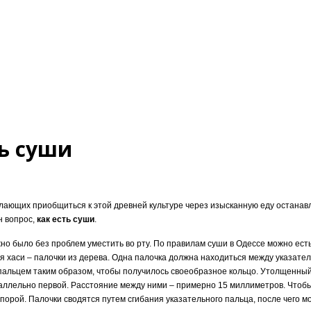
ть суши
елающих приобщиться к этой древней культуре через изысканную еду останав
н вопрос,
как есть суши
.
но было без проблем уместить во рту. По правилам суши в Одессе можно есть
я хаси – палочки из дерева. Одна палочка должна находиться между указате
альцем таким образом, чтобы получилось своеобразное кольцо. Утолщенный
раллельно первой. Расстояние между ними – примерно 15 миллиметров. Чтобы
порой. Палочки сводятся путем сгибания указательного пальца, после чего м