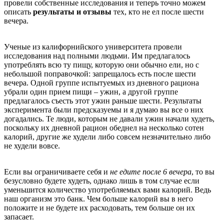
провели собственные исследования и теперь точно можем
описать
результаты и отзывы
тех, кто не ел после шести
вечера.
Ученые из калифорнийского университета провели
исследования над полными людьми. Им предлагалось
употреблять всю ту пищу, которую они обычно ели, но с
небольшой поправочкой: запрещалось есть после шести
вечера. Одной группе испытуемых из дневного рациона
убрали один прием пищи – ужин, а другой группе
предлагалось съесть этот ужин раньше шести. Результаты
эксперимента были предсказуемы и я думаю вы все о них
догадались. Те люди, которым не давали ужин начали худеть,
поскольку их дневной рацион обеднел на несколько сотен
калорий, другие же худели либо совсем незначительно либо
не худели вовсе.
Если вы ограничиваете себя и
не едите после 6 вечера
, то вы
безусловно будете худеть, однако лишь в том случае если
уменьшится количество употребляемых вами калорий. Ведь
наш организм это банк. Чем больше калорий вы в него
положите и не будете их расходовать, тем больше он их
запасает.