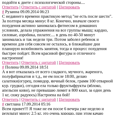
подойти к диете с психологической стороны....
Ответить
|
Ответить с цитатой
|
Цитировать
#
Рузанна
09.09.2014 06:23
С недавнего времени практикую метод "не есть после шести".
За полтора месяца минус 8 кг. Конечно, вначале своего
похудения активно занималась фитнесом в домашних
условиях, делала упражнения на все группы мышц: кардио,
силовые, аэробика, пилатес.... в день по 40-50 минут
занималась и так недели три. Потом заболел ребенок и
времени для себя совсем не осталось, в ближайшие дни
планирую возобновить занятия, тогда и процесс похудения
быстрее пойдет. Всем красивой фигуры и отличного
настроения!
Ответить
|
Ответить с цитатой
|
Цитировать
#
Полина
09.09.2014 18:51
А я вот отказалась от всего сладкого, мучного, жареного,
полуфабрикатов и т.д., не ем после 18:00, делаю
салатики(огурец, помидор, яичный белок, грамм 100 отварной
кур. грудки), сегодня ела только фруктыфрукты (яблоко,
апельсин киви), не превышаю лимит в 800 ккал, за один день
1 кг, сижу радуюсь) Настроена на бой!
Ответить
|
Ответить с цитатой
|
Цитировать
#
светлана
17.09.2014 05:16
Всем привет!!! Я тоже не ем посое 6 вечера уже неделю и
результат минус 2.5 кг, это очень хорошо, при этом качаю