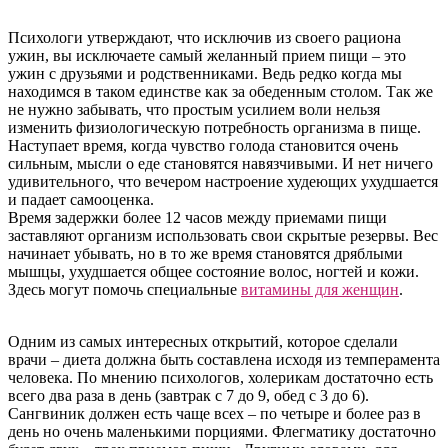
Психологи утверждают, что исключив из своего рациона
ужин, вы исключаете самый желанный прием пищи – это
ужин с друзьями и родственниками. Ведь редко когда мы
находимся в таком единстве как за обеденным столом. Так же
не нужно забывать, что простым усилием воли нельзя
изменить физиологическую потребность организма в пище.
Наступает время, когда чувство голода становится очень
сильным, мысли о еде становятся навязчивыми. И нет ничего
удивительного, что вечером настроение худеющих ухудшается
и падает самооценка.
Время задержки более 12 часов между приемами пищи
заставляют организм использовать свои скрытые резервы. Вес
начинает убывать, но в то же время становятся дряблыми
мышцы, ухудшается общее состояние волос, ногтей и кожи.
Здесь могут помочь специальные
витамины для женщин
.
Одним из самых интересных открытий, которое сделали
врачи – диета должна быть составлена исходя из темперамента
человека. По мнению психологов, холерикам достаточно есть
всего два раза в день (завтрак с 7 до 9, обед с 3 до 6).
Сангвиник должен есть чаще всех – по четыре и более раз в
день но очень маленькими порциями. Флегматику достаточно