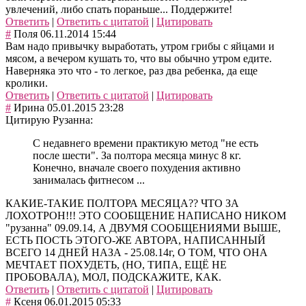
увлечений, либо спать пораньше... Поддержите!
Ответить
|
Ответить с цитатой
|
Цитировать
#
Поля
06.11.2014 15:44
Вам надо привычку выработать, утром грибы с яйцами и
мясом, а вечером кушать то, что вы обычно утром едите.
Наверняка это что - то легкое, раз два ребенка, да еще
кролики.
Ответить
|
Ответить с цитатой
|
Цитировать
#
Ирина
05.01.2015 23:28
Цитирую Рузанна:
С недавнего времени практикую метод "не есть
после шести". За полтора месяца минус 8 кг.
Конечно, вначале своего похудения активно
занималась фитнесом ...
КАКИЕ-ТАКИЕ ПОЛТОРА МЕСЯЦА?? ЧТО ЗА
ЛОХОТРОН!!! ЭТО СООБЩЕНИЕ НАПИСАНО НИКОМ
"рузанна" 09.09.14, А ДВУМЯ СООБЩЕНИЯМИ ВЫШЕ,
ЕСТЬ ПОСТЬ ЭТОГО-ЖЕ АВТОРА, НАПИСАННЫЙ
ВСЕГО 14 ДНЕЙ НАЗА - 25.08.14г, О ТОМ, ЧТО ОНА
МЕЧТАЕТ ПОХУДЕТЬ, (НО, ТИПА, ЕЩЁ НЕ
ПРОБОВАЛА), МОЛ, ПОДСКАЖИТЕ, КАК.
Ответить
|
Ответить с цитатой
|
Цитировать
#
Ксеня
06.01.2015 05:33