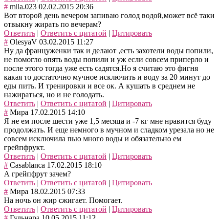
#
mila.023
02.02.2015 20:36
Вот второй день вечером запиваю голод водой,может всё таки
отвыкну жирать по вечерам?
Ответить
|
Ответить с цитатой
|
Цитировать
#
OlesyaV
03.02.2015 11:27
Ну да француженки так и делают ,есть захотели воды попили,
не помогло опять воды попили и уж если совсем приперло и
после этого тогда уже есть садятся.Но я считаю это фигня
какая то достаточно мучное исключить и воду за 20 минут до
еды пить. И тренировки и все ок. А кушать в среднем не
нажираться, но и не голодать.
Ответить
|
Ответить с цитатой
|
Цитировать
#
Мира
17.02.2015 14:10
Я не ем после шести уже 1,5 месяца и -7 кг мне нравится буду
продолжать. И еще немного в мучном и сладком урезала но не
совсем исключила пью много воды и обязательно ем
грейпфрукт.
Ответить
|
Ответить с цитатой
|
Цитировать
#
Casablanca
17.02.2015 18:10
А грейпфрут зачем?
Ответить
|
Ответить с цитатой
|
Цитировать
#
Мира
18.02.2015 07:33
На ночь он жир сжигает. Помогает.
Ответить
|
Ответить с цитатой
|
Цитировать
#
Гульнара
10.05.2015 11:12