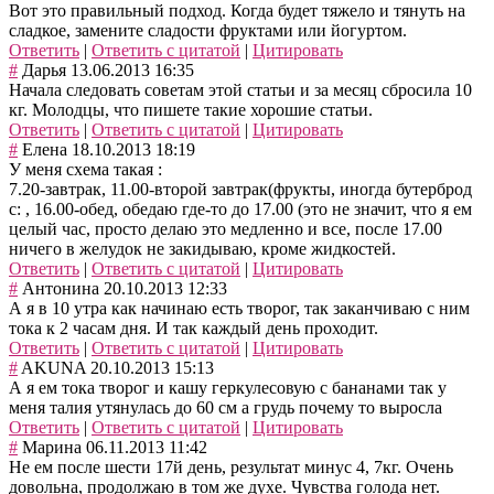
Вот это правильный подход. Когда будет тяжело и тянуть на
сладкое, замените сладости фруктами или йогуртом.
Ответить
|
Ответить с цитатой
|
Цитировать
#
Дарья
13.06.2013 16:35
Начала следовать советам этой статьи и за месяц сбросила 10
кг. Молодцы, что пишете такие хорошие статьи.
Ответить
|
Ответить с цитатой
|
Цитировать
#
Елена
18.10.2013 18:19
У меня схема такая :
7.20-завтрак, 11.00-второй завтрак(фрукты, иногда бутерброд
с: , 16.00-обед, обедаю где-то до 17.00 (это не значит, что я ем
целый час, просто делаю это медленно и все, после 17.00
ничего в желудок не закидываю, кроме жидкостей.
Ответить
|
Ответить с цитатой
|
Цитировать
#
Антонина
20.10.2013 12:33
А я в 10 утра как начинаю есть творог, так заканчиваю с ним
тока к 2 часам дня. И так каждый день проходит.
Ответить
|
Ответить с цитатой
|
Цитировать
#
AKUNA
20.10.2013 15:13
А я ем тока творог и кашу геркулесовую с бананами так у
меня талия утянулась до 60 см а грудь почему то выросла
Ответить
|
Ответить с цитатой
|
Цитировать
#
Марина
06.11.2013 11:42
Не ем после шести 17й день, результат минус 4, 7кг. Очень
довольна, продолжаю в том же духе. Чувства голода нет.