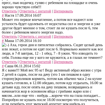
пресс, пью водичку, гуляю с ребенком на площадке и очень
хорошо чувствую себя!!!
Ответить
|
Ответить с цитатой
|
Цитировать
#
Настя
17.09.2014 16:07
Может это первое впечатление, а потом все надоест или
усталость будет одолевать от недостатка сил и энергии и уже
другое будет мнение о том, стоит ли не кушать после 6, тем
более с ребенком много энергии надо.
Ответить
|
Ответить с цитатой
|
Цитировать
#
Маша
17.09.2014 16:10
Аха, герои дня и пятилетки собрались. Сидят целый день
или лежат, а потом не едят после 6. Нормально живите как все
люди, в 7-8 завтрак, 12 - 1 обед, 7 - 8 ужин. Что изводить то
себя. Голова еще ни у кого не кружится, а в глазах не темнеет?
Ответить
|
Ответить с цитатой
|
Цитировать
#
Саша
06.11.2014 15:02
Я с вами!!! Мой вес 95 кг! Веду активный образ жизни с утра
2 детей в садик, после на дачу (это 1 км пешком в одну
сторону)кроликов кормить, потом как обычно часа 2 на кухне
кушать готовлю, в 12.00 обедаю, потом иду отдыхать, 16.00 за
детьми иду, после опять на дачу пешком, возвращаюсь и
начинается жор в основном яйца с грибами жарю или с
мясом...или еще что - нибудь ...короче что на глаза попадает...
Попробую не кушать после 18.00 посмотрю что получиться,
если перебить этот зверский аппетит чем нибудь из