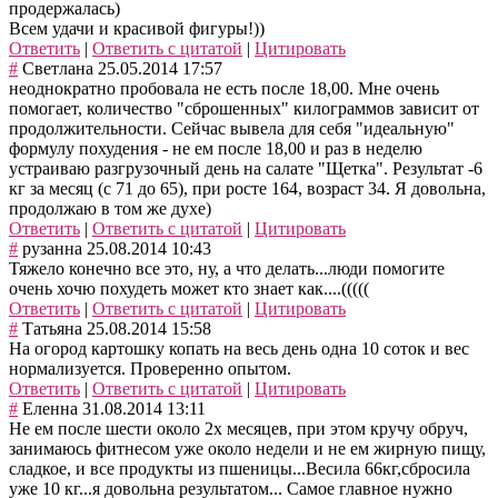
продержалась)
Всем удачи и красивой фигуры!))
Ответить
|
Ответить с цитатой
|
Цитировать
#
Светлана
25.05.2014 17:57
неоднократно пробовала не есть после 18,00. Мне очень
помогает, количество "сброшенных" килограммов зависит от
продолжительности. Сейчас вывела для себя "идеальную"
формулу похудения - не ем после 18,00 и раз в неделю
устраиваю разгрузочный день на салате "Щетка". Результат -6
кг за месяц (с 71 до 65), при росте 164, возраст 34. Я довольна,
продолжаю в том же духе)
Ответить
|
Ответить с цитатой
|
Цитировать
#
рузанна
25.08.2014 10:43
Тяжело конечно все это, ну, а что делать...люди помогите
очень хочю похудеть может кто знает как....(((((
Ответить
|
Ответить с цитатой
|
Цитировать
#
Татьяна
25.08.2014 15:58
На огород картошку копать на весь день одна 10 соток и вес
нормализуется. Проверенно опытом.
Ответить
|
Ответить с цитатой
|
Цитировать
#
Еленна
31.08.2014 13:11
Не ем после шести около 2х месяцев, при этом кручу обруч,
занимаюсь фитнесом уже около недели и не ем жирную пищу,
сладкое, и все продукты из пшеницы...Весила 66кг,сбросила
уже 10 кг...я довольна результатом... Самое главное нужно