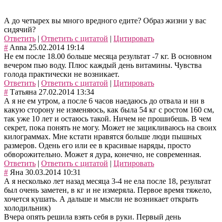
А до четырех вы много вредного едите? Образ жизни у вас
сидячий?
Ответить
|
Ответить с цитатой
|
Цитировать
#
Anna
25.02.2014 19:14
Не ем после 18.00 больше месяца результат -7 кг. В основном
вечером пью воду. Плюс каждый день витамины. Чувства
голода практически не возникает.
Ответить
|
Ответить с цитатой
|
Цитировать
#
Татьяна
27.02.2014 13:34
А я не ем утром, а после 6 часов наедаюсь до отвала и ни в
какую сторону не изменяюсь, как была 54 кг с ростом 160 см,
так уже 10 лет и остаюсь такой. Ничем не прошибешь. В чем
секрет, пока понять не могу. Может не зацикливаюсь на своих
килограммах. Мне кстати нравятся больше люди пышных
размеров. Одень его или ее в красивые наряды, просто
обворожительно. Может я дура, конечно, не современная.
Ответить
|
Ответить с цитатой
|
Цитировать
#
Яна
30.03.2014 10:31
А я несколько лет назад месяца 3-4 не ела после 18, результат
был очень заметен, в кг и не измеряла. Первое время тяжело,
хочется кушать. А дальше и мысли не возникает открыть
холодильник)
Вчера опять решила взять себя в руки. Первый день