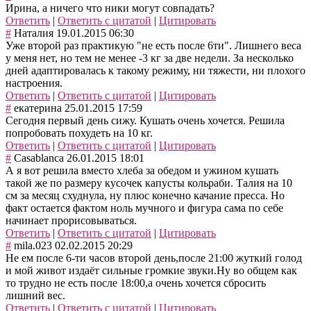
Ирина, а ничего что ники могут совпадать?
Ответить
|
Ответить с цитатой
|
Цитировать
#
Наталия
19.01.2015 06:30
Уже второй раз практикую "не есть после 6ти". Лишнего веса
у меня нет, но тем не менее -3 кг за две недели. За несколько
дней адаптировалась к такому режиму, ни тяжести, ни плохого
настроения.
Ответить
|
Ответить с цитатой
|
Цитировать
#
екатерина
25.01.2015 17:59
Сегодня первый день сижу. Кушать очень хочется. Решила
попробовать похудеть на 10 кг.
Ответить
|
Ответить с цитатой
|
Цитировать
#
Casablanca
26.01.2015 18:01
А я вот решила вместо хлеба за обедом и ужином кушать
такой же по размеру кусочек капусты кольраби. Талия на 10
см за месяц схуднула, ну плюс конечно качание пресса. Но
факт остается фактом ноль мучного и фигура сама по себе
начинает прорисовываться.
Ответить
|
Ответить с цитатой
|
Цитировать
#
mila.023
02.02.2015 20:29
Не ем после 6-ти часов второй день,после 21:00 жуткий голод
и мой живот издаёт сильные громкие звуки.Ну во общем как
то трудно не есть после 18:00,а очень хочется сбросить
лишний вес.
Ответить
|
Ответить с цитатой
|
Цитировать