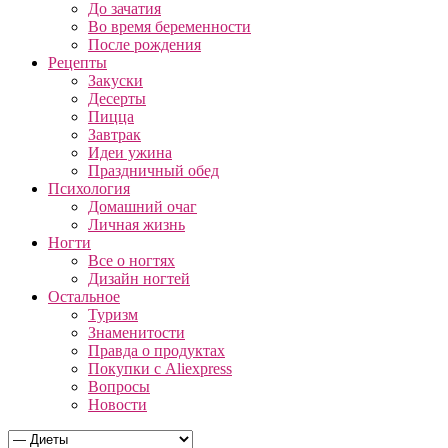
До зачатия
Во время беременности
После рождения
Рецепты
Закуски
Десерты
Пицца
Завтрак
Идеи ужина
Праздничный обед
Психология
Домашний очаг
Личная жизнь
Ногти
Все о ногтях
Дизайн ногтей
Остальное
Туризм
Знаменитости
Правда о продуктах
Покупки с Aliexpress
Вопросы
Новости