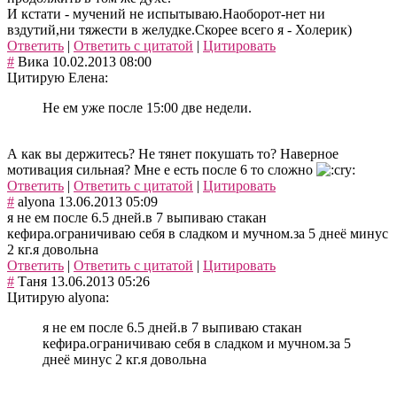
И кстати - мучений не испытываю.Наоборот-нет ни
вздутий,ни тяжести в желудке.Скорее всего я - Холерик)
Ответить
|
Ответить с цитатой
|
Цитировать
#
Вика
10.02.2013 08:00
Цитирую Елена:
Не ем уже после 15:00 две недели.
А как вы держитесь? Не тянет покушать то? Наверное
мотивация сильная? Мне е есть после 6 то сложно
Ответить
|
Ответить с цитатой
|
Цитировать
#
alyona
13.06.2013 05:09
я не ем после 6.5 дней.в 7 выпиваю стакан
кефира.ограничиваю себя в сладком и мучном.за 5 днеё минус
2 кг.я довольна
Ответить
|
Ответить с цитатой
|
Цитировать
#
Таня
13.06.2013 05:26
Цитирую alyona:
я не ем после 6.5 дней.в 7 выпиваю стакан
кефира.ограничиваю себя в сладком и мучном.за 5
днеё минус 2 кг.я довольна