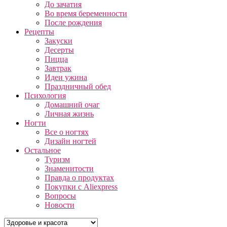
До зачатия
Во время беременности
После рождения
Рецепты
Закуски
Десерты
Пицца
Завтрак
Идеи ужина
Праздничный обед
Психология
Домашний очаг
Личная жизнь
Ногти
Все о ногтях
Дизайн ногтей
Остальное
Туризм
Знаменитости
Правда о продуктах
Покупки с Aliexpress
Вопросы
Новости