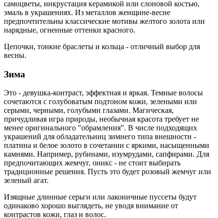
самоцветы, инкрустация керамикой или слоновой костью,
эмаль в украшениях. Из металлов женщине-весне
предпочтительны классические мотивы желтого золота или
нарядные, огненные оттенки красного.
Цепочки, тонкие браслеты и кольца - отличный выбор для
весны.
Зима
Это - девушка-контраст, эффектная и яркая. Темные волосы
сочетаются с голубоватым подтоном кожи, зелеными или
серыми, черными, голубыми глазами. Магическая,
причудливая игра природы, необычная красота требует не
менее оригинального "обрамления". В числе подходящих
украшений для обладательниц зимнего типа внешности -
платина и белое золото в сочетании с яркими, насыщенными
камнями. Например, рубинами, изумрудами, сапфирами. Для
предпочитающих жемчуг, оникс - не стоит выбирать
традиционные решения. Пусть это будет розовый жемчуг или
зеленый агат.
Изящные длинные серьги или лаконичные пуссеты будут
одинаково хорошо выглядеть, не уводя внимание от
контрастов кожи, глаз и волос.