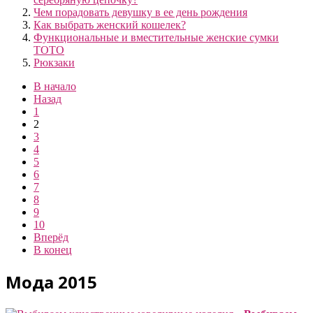
Чем порадовать девушку в ее день рождения
Как выбрать женский кошелек?
Функциональные и вместительные женские сумки
ТОТО
Рюкзаки
В начало
Назад
1
2
3
4
5
6
7
8
9
10
Вперёд
В конец
Мода 2015