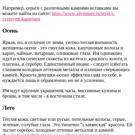
Например, серьги с различными камнями вставками вы
можете найти на сайте:
https://www.altynstore.ru/sergi-s-
cvetnymi-kamnjami
Осень
Яркая, но, в отличие от зимы, уютно-теплая внешность
женщины-осени - это смуглая кожа, каштановые волосы и
карие, чайные, янтарные, оливковые глаза. Им одинаково
идут и классические сюжеты из желтого, красного золота, и
платина, и серебро. Единственный нюанс - следует избегать
слишком холодных оттенков металла и излишне сверкающих
камней. Красота девушки-осени эффектна сама по себе, и
нуждается лишь в обрамлении, но не в усилении.
Им идут крупные украшения, часы, массивные кулоны и
броши, в том числе - в восточном стиле.
Лето
Теплая кожа, светлые или русые, пепельные волосы, серые,
зеленые, голубые глаза. Это типично "славянская" красота. Ей
льстит серебро, холодные оттенки металлов и камней.