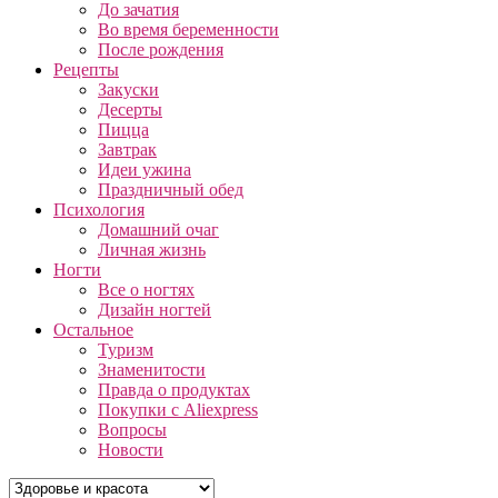
До зачатия
Во время беременности
После рождения
Рецепты
Закуски
Десерты
Пицца
Завтрак
Идеи ужина
Праздничный обед
Психология
Домашний очаг
Личная жизнь
Ногти
Все о ногтях
Дизайн ногтей
Остальное
Туризм
Знаменитости
Правда о продуктах
Покупки с Aliexpress
Вопросы
Новости