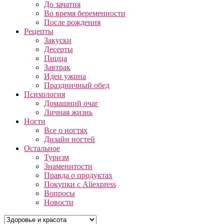
До зачатия
Во время беременности
После рождения
Рецепты
Закуски
Десерты
Пицца
Завтрак
Идеи ужина
Праздничный обед
Психология
Домашний очаг
Личная жизнь
Ногти
Все о ногтях
Дизайн ногтей
Остальное
Туризм
Знаменитости
Правда о продуктах
Покупки с Aliexpress
Вопросы
Новости