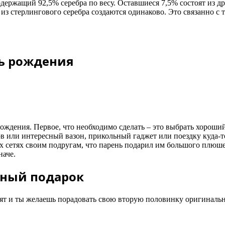
одержащий 92,5% серебра по весу. Оставшиеся 7,5% состоят из д
з стерлингового серебра создаются одинаково. Это связанно с 
нь рождения
рождения. Первое, что необходимо сделать – это выбрать хорош
в или интересный вазон, прикольный гаджет или поездку куда-т
х сетях своим подругам, что парень подарил им большого плюшев
наче.
ьный подарок
т и ты желаешь порадовать свою вторую половинку оригинальн