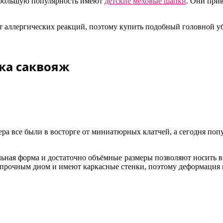
аибольшую популярность имеют
детские меховые шапки
. Они при
ет аллергических реакций, поэтому купить подобный головной у
мка саквояж
чера все были в восторге от миниатюрных клатчей, а сегодня п
льная форма и достаточно объёмные размеры позволяют носить в
 прочным дном и имеют каркасные стенки, поэтому деформация