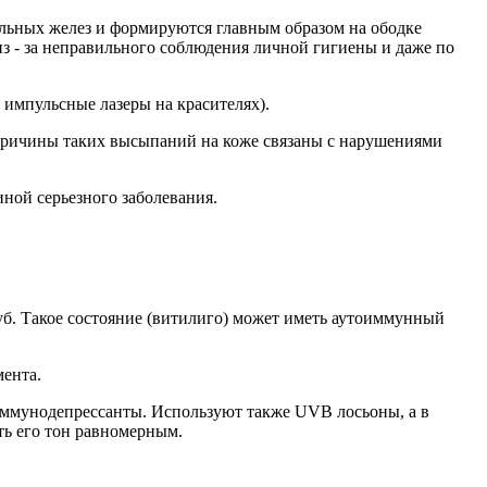
альных желез и формируются главным образом на ободке
из - за неправильного соблюдения личной гигиены и даже по
импульсные лазеры на красителях).
у причины таких высыпаний на коже связаны с нарушениями
иной серьезного заболевания.
губ. Такое состояние (витилиго) может иметь аутоиммунный
мента.
иммунодепрессанты. Используют также UVB лосьоны, а в
ть его тон равномерным.