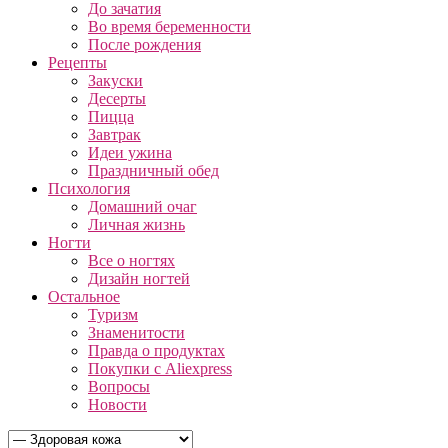
До зачатия
Во время беременности
После рождения
Рецепты
Закуски
Десерты
Пицца
Завтрак
Идеи ужина
Праздничный обед
Психология
Домашний очаг
Личная жизнь
Ногти
Все о ногтях
Дизайн ногтей
Остальное
Туризм
Знаменитости
Правда о продуктах
Покупки с Aliexpress
Вопросы
Новости