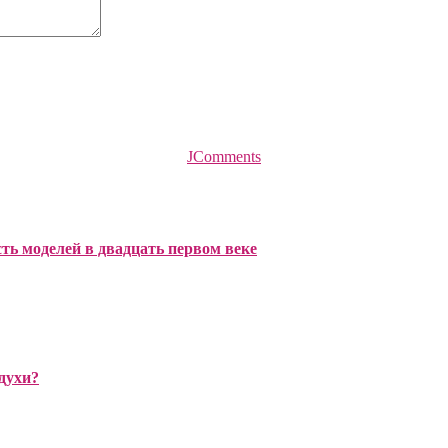
JComments
ть моделей в двадцать первом веке
духи?