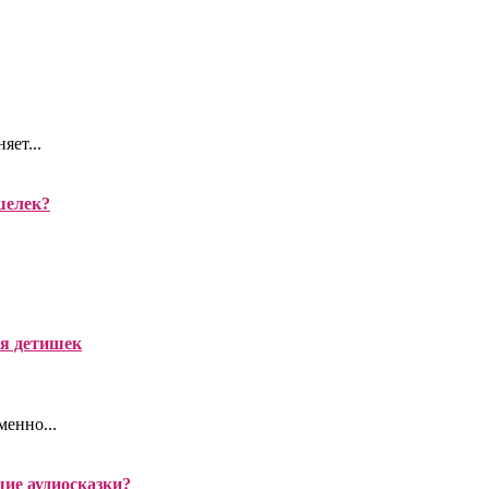
яет...
шелек?
я детишек
менно...
ие аудиосказки?