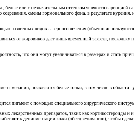
., белые или с незначительным оттенком являются вариацией с
о созревания, смены гормонального фона, в результате курения, 
щью различных видов лазерного лечения (обычно используются 
збавиться от жировиков дает лишь временный эффект, поскольк
оятность, что они могут увеличиваться в размерах и стать прич
мент меланин, появляются белые точки, в том числе в области 
одится пигмент с помощью специального хирургического инстру
ных лекарственных препаратов, таких как кортикостероиды и 
прибегают к депигментации кожи (обесцвечиванию), чтобы сдела