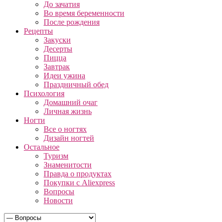
До зачатия
Во время беременности
После рождения
Рецепты
Закуски
Десерты
Пицца
Завтрак
Идеи ужина
Праздничный обед
Психология
Домашний очаг
Личная жизнь
Ногти
Все о ногтях
Дизайн ногтей
Остальное
Туризм
Знаменитости
Правда о продуктах
Покупки с Aliexpress
Вопросы
Новости