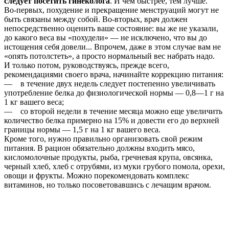
следует посетить гинеколога
. И чем быстрее, тем лучше.
Во-первых, похудение и прекращение менструаций могут не
быть связаны между собой. Во-вторых, врач должен
непосредственно оценить ваше состояние: вы же не указали,
до какого веса вы «похудели» — не исключено, что вы до
истощения себя довели... Впрочем, даже в этом случае вам не
«опять потолстеть», а просто нормальный вес набрать надо.
И только потом, руководствуясь, прежде всего,
рекомендациями своего врача, начинайте коррекцию питания:
— в течение двух недель следует постепенно увеличивать
употребление белка до физиологической нормы — 0,8—1 г на
1 кг вашего веса;
— со второй недели в течение месяца можно еще увеличить
количество белка примерно на 15% и довести его до верхней
границы нормы — 1,5 г на 1 кг вашего веса.
Кроме того, нужно правильно организовать свой режим
питания. В рацион обязательно должны входить мясо,
кисломолочные продукты, рыба, гречневая крупа, овсянка,
черный хлеб, хлеб с отрубями, из муки грубого помола, орехи,
овощи и фрукты. Можно порекомендовать комплекс
витаминов, но только посоветовавшись с лечащим врачом.