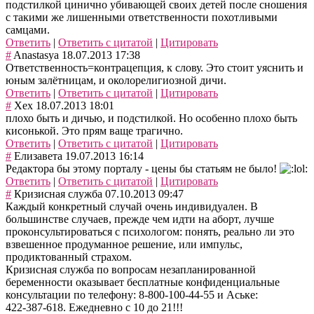
подстилкой цинично убивающей своих детей после сношения
с такими же лишенными ответственности похотливыми
самцами.
Ответить
|
Ответить с цитатой
|
Цитировать
#
Anastasya
18.07.2013 17:38
Ответственность=контрацепция, к слову. Это стоит уяснить и
юным залётницам, и околорелигиозной дичи.
Ответить
|
Ответить с цитатой
|
Цитировать
#
Хех
18.07.2013 18:01
плохо быть и дичью, и подстилкой. Но особенно плохо быть
кисонькой. Это прям ваще трагично.
Ответить
|
Ответить с цитатой
|
Цитировать
#
Елизавета
19.07.2013 16:14
Редактора бы этому порталу - цены бы статьям не было!
Ответить
|
Ответить с цитатой
|
Цитировать
#
Кризисная служба
07.10.2013 09:47
Каждый конкретный случай очень индивидуален. В
большинстве случаев, прежде чем идти на аборт, лучше
проконсультироваться с психологом: понять, реально ли это
взвешенное продуманное решение, или импульс,
продиктованный страхом.
Кризисная служба по вопросам незапланированной
беременности оказывает бесплатные конфиденциальные
консультации по телефону: 8-800-100-44-55 и Аське:
422-387-618. Ежедневно с 10 до 21!!!