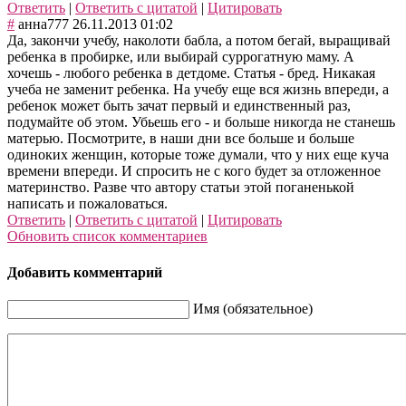
Ответить
|
Ответить с цитатой
|
Цитировать
#
анна777
26.11.2013 01:02
Да, закончи учебу, наколоти бабла, а потом бегай, выращивай
ребенка в пробирке, или выбирай суррогатную маму. А
хочешь - любого ребенка в детдоме. Статья - бред. Никакая
учеба не заменит ребенка. На учебу еще вся жизнь впереди, а
ребенок может быть зачат первый и единственный раз,
подумайте об этом. Убьешь его - и больше никогда не станешь
матерью. Посмотрите, в наши дни все больше и больше
одиноких женщин, которые тоже думали, что у них еще куча
времени впереди. И спросить не с кого будет за отложенное
материнство. Разве что автору статьи этой поганенькой
написать и пожаловаться.
Ответить
|
Ответить с цитатой
|
Цитировать
Обновить список комментариев
Добавить комментарий
Имя (обязательное)