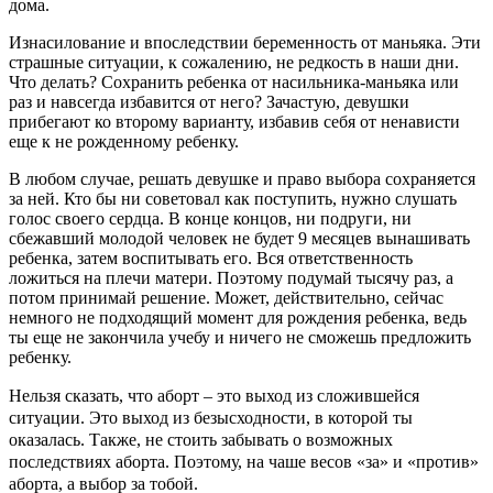
дома.
Изнасилование и впоследствии беременность от маньяка. Эти
страшные ситуации, к сожалению, не редкость в наши дни.
Что делать? Сохранить ребенка от насильника-маньяка или
раз и навсегда избавится от него? Зачастую, девушки
прибегают ко второму варианту, избавив себя от ненависти
еще к не рожденному ребенку.
В любом случае, решать девушке и право выбора сохраняется
за ней. Кто бы ни советовал как поступить, нужно слушать
голос своего сердца. В конце концов, ни подруги, ни
сбежавший молодой человек не будет 9 месяцев вынашивать
ребенка, затем воспитывать его. Вся ответственность
ложиться на плечи матери. Поэтому подумай тысячу раз, а
потом принимай решение. Может, действительно, сейчас
немного не подходящий момент для рождения ребенка, ведь
ты еще не закончила учебу и ничего не сможешь предложить
ребенку.
Нельзя сказать, что аборт – это выход из сложившейся
ситуации. Это выход из безысходности, в которой ты
оказалась. Также, не стоить забывать о возможных
последствиях аборта. Поэтому, на чаше весов «за» и «против»
аборта, а выбор за тобой.