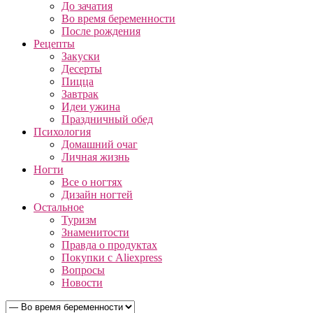
До зачатия
Во время беременности
После рождения
Рецепты
Закуски
Десерты
Пицца
Завтрак
Идеи ужина
Праздничный обед
Психология
Домашний очаг
Личная жизнь
Ногти
Все о ногтях
Дизайн ногтей
Остальное
Туризм
Знаменитости
Правда о продуктах
Покупки с Aliexpress
Вопросы
Новости