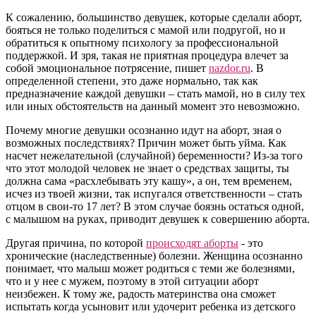
К сожалению, большинство девушек, которые сделали аборт,
бояться не только поделиться с мамой или подругой, но и
обратиться к опытному психологу за профессиональной
поддержкой. И зря, такая не приятная процедура влечет за
собой эмоциональное потрясение, пишет
nazdor.ru
. В
определенной степени, это даже нормально, так как
предназначение каждой девушки – стать мамой, но в силу тех
или иных обстоятельств на данный момент это невозможно.
Почему многие девушки осознанно идут на аборт, зная о
возможных последствиях? Причин может быть уйма. Как
насчет нежелательной (случайной) беременности? Из-за того
что этот молодой человек не знает о средствах защиты, ты
должна сама «расхлебывать эту кашу», а он, тем временем,
исчез из твоей жизни, так испугался ответственности – стать
отцом в свои-то 17 лет? В этом случае боязнь остаться одной,
с малышом на руках, приводит девушек к совершению аборта.
Другая причина, по которой
происходят аборты
- это
хронические (наследственные) болезни. Женщина осознанно
понимает, что малыш может родиться с теми же болезнями,
что и у нее с мужем, поэтому в этой ситуации аборт
неизбежен. К тому же, радость материнства она сможет
испытать когда усыновит или удочерит ребенка из детского