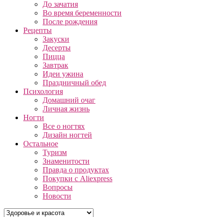
До зачатия
Во время беременности
После рождения
Рецепты
Закуски
Десерты
Пицца
Завтрак
Идеи ужина
Праздничный обед
Психология
Домашний очаг
Личная жизнь
Ногти
Все о ногтях
Дизайн ногтей
Остальное
Туризм
Знаменитости
Правда о продуктах
Покупки с Aliexpress
Вопросы
Новости