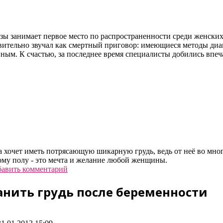
зы занимает первое место по распространенности среди женских
твительно звучал как смертный приговор: имеющиеся методы диа
вным. К счастью, за последнее время специалисты добились впе
ю
хочет иметь потрясающую шикарную грудь, ведь от неё во много
му полу - это мечта и желание любой женщины.
авить комментарий
анить грудь после беременности