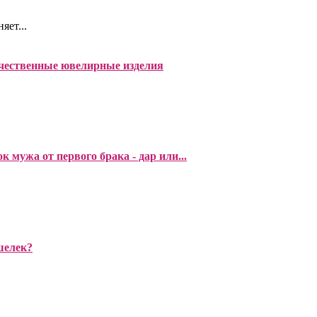
яет...
чественные ювелирные изделия
к мужа от первого брака - дар или...
шелек?