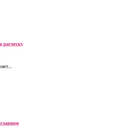
ю расческу
яет...
 главном