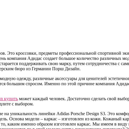
ов. Это кроссовки, предметы профессиональной спортивной эки
ень компания Адидас создает большое количество различных мо
и старается поддерживать свою марку, путем сотрудничества с 
нерским бюро из Германии Порш Дизайн.
 модную одежду, различные аксессуары для ценителей эстетично
ется большим спросом. Именно по этой причине компания Адидас
gn купить
может каждый человек. Достаточно сделать свой выбор 
длите с выбором.
 на уникальность линейки Adidas Porsche Design S3. Это комфор
одель. Основа модели – каркас – изготовлен из кожи. Кожаный к
а то, каким именно образом изготовлен каркас. Мы имеем в виду