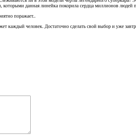
живаются ли в этой модели черты легендарного суперкара? Эсте
, которыми данная линейка покорила сердца миллионов людей п
риятно поражает..
жет каждый человек. Достаточно сделать свой выбор и уже завтра