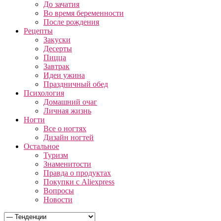
До зачатия
Во время беременности
После рождения
Рецепты
Закуски
Десерты
Пицца
Завтрак
Идеи ужина
Праздничный обед
Психология
Домашний очаг
Личная жизнь
Ногти
Все о ногтях
Дизайн ногтей
Остальное
Туризм
Знаменитости
Правда о продуктах
Покупки с Aliexpress
Вопросы
Новости