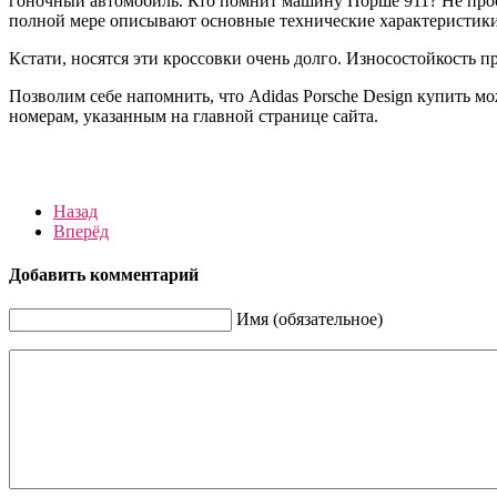
гоночный автомобиль. Кто помнит машину Порше 911? Не просле
полной мере описывают основные технические характеристики
Кстати, носятся эти кроссовки очень долго. Износостойкость п
Позволим себе напомнить, что Adidas Porsche Design купить мо
номерам, указанным на главной странице сайта.
Назад
Вперёд
Добавить комментарий
Имя (обязательное)