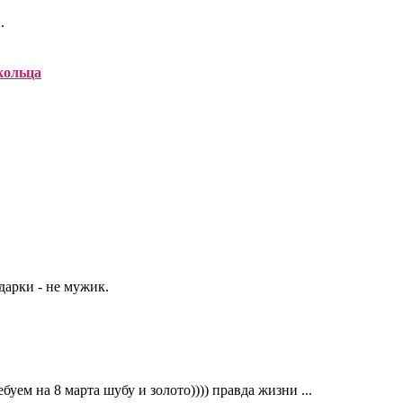
.
кольца
арки - не мужик.
уем на 8 марта шубу и золото)))) правда жизни ...