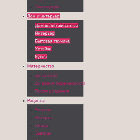
Аксессуары
Дом и интерьер
Домашние животные
Интерьер
Бытовая техника
Хозяйке
Кухня
Материнство
До зачатия
Во время беременности
После рождения
Рецепты
Закуски
Десерты
Пицца
Завтрак