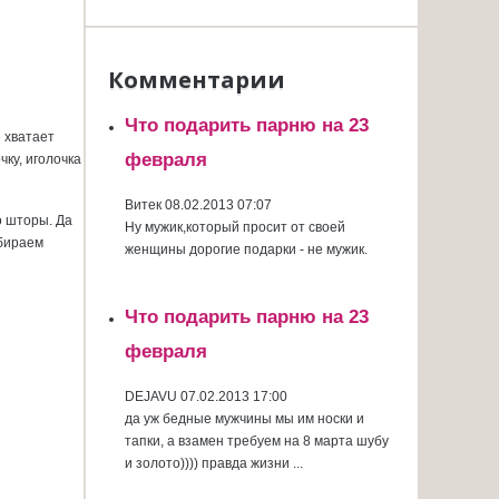
Комментарии
Что подарить парню на 23
е хватает
февраля
чку, иголочка
Витек
08.02.2013 07:07
о шторы. Да
Ну мужик,который просит от своей
абираем
женщины дорогие подарки - не мужик.
Что подарить парню на 23
февраля
DEJAVU
07.02.2013 17:00
да уж бедные мужчины мы им носки и
тапки, а взамен требуем на 8 марта шубу
и золото)))) правда жизни ...