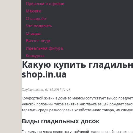
Прически и стрижки
Макияж
О свадьбе
Что подарить
Отзывы
Бизнес леди
Идеальная фигура
Конкурсы
Какую купить гладильну
shop.in.ua
Опубликовано: 01.12.2017 11:18
Комфортной жизни в доме во многом сопутствует выбор предмет
женской половины такое занятие как глажка вещей рождает зако
терялись среди разнообразия хозяйственного товара, им следу
Виды гладильных досок
Гладильная доска является устойчивой, жаропрочной поверхно