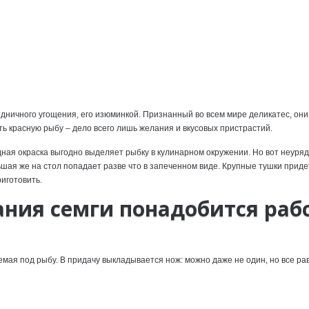
ничного угощения, его изюминкой. Признанный во всем мире деликатес, они
ть красную рыбу – дело всего лишь желания и вкусовых пристрастий.
ная окраска выгодно выделяет рыбку в кулинарном окружении. Но вот неуряд
ьшая же на стол попадает разве что в запеченном виде. Крупные тушки приде
риготовить.
зания семги понадобится раб
емая под рыбу. В придачу выкладывается нож: можно даже не один, но все ра