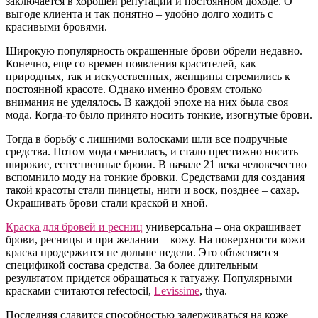
заключается в хорошей репутации и постоянном доходе. О
выгоде клиента и так понятно – удобно долго ходить с
красивыми бровями.
Широкую популярность окрашенные брови обрели недавно.
Конечно, еще со времен появления красителей, как
природных, так и искусственных, женщины стремились к
постоянной красоте. Однако именно бровям столько
внимания не уделялось. В каждой эпохе на них была своя
мода. Когда-то было принято носить тонкие, изогнутые брови.
Тогда в борьбу с лишними волосками шли все подручные
средства. Потом мода сменилась, и стало престижно носить
широкие, естественные брови. В начале 21 века человечество
вспомнило моду на тонкие бровки. Средствами для создания
такой красоты стали пинцеты, нити и воск, позднее – сахар.
Окрашивать брови стали краской и хной.
Краска для бровей и ресниц
универсальна – она окрашивает
брови, ресницы и при желании – кожу. На поверхности кожи
краска продержится не дольше недели. Это объясняется
спецификой состава средства. За более длительным
результатом придется обращаться к татуажу. Популярными
красками считаются refectocil,
Levissime
, thya.
Последняя славится способностью задерживаться на коже