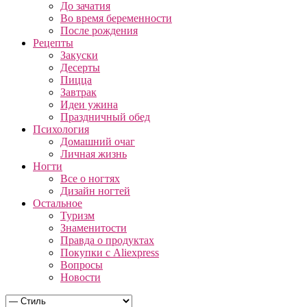
До зачатия
Во время беременности
После рождения
Рецепты
Закуски
Десерты
Пицца
Завтрак
Идеи ужина
Праздничный обед
Психология
Домашний очаг
Личная жизнь
Ногти
Все о ногтях
Дизайн ногтей
Остальное
Туризм
Знаменитости
Правда о продуктах
Покупки с Aliexpress
Вопросы
Новости