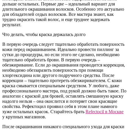
дольше остальных. Первые две – идеальный вариант для
длительного окрашивания волосков. Особенно это актуально
для обладателей седых волосков. Все мастера знают, как
трудно окрасить такой волос, и еще труднее задержать
результат.
Что делать, чтобы краска держалась долго
В первую очередь следует тщательно обработать поверхность
кожи перед окрашиванием. Идеально провести пиллинг за
сутки до процедуры, но если этого не сделано, необходимо
тщательно обработать брови. В первую очередь –
обезжиривание. Если до окрашивания проводится коррекция,
необходимо обеззаразить поверхность при помощи
хлоргексидина или другого подручного средства. После
коррекции – тщательно протереть обезжиривателем. С кожи
краска смывается специальным средством. У любого, даже
профессионального мастера, под рукой должно быть такое. По
аналогии с краской для бровей, оставлять смешанную краску
надолго нельзя – она окислится и потеряет свои красящие
свойства. Рефектоцил проявил себя в этом плане намного
хуже остальных красок. Старайтесь брать
Refectocil в Москве
у крупных магазинов.
После окрашивания никакого специального ухода для краски