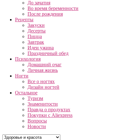
До зачатия
Во время беременности
После рождения
Рецепты
Закуски
Десерты
Пицца
Завтрак
Идеи ужина
Праздничный обед
Психология
Домашний очаг
Личная жизнь
Ногти
Все о ногтях
Дизайн ногтей
Остальное
Туризм
Знаменитости
Правда о продуктах
Покупки с Aliexpress
Вопросы
Новости