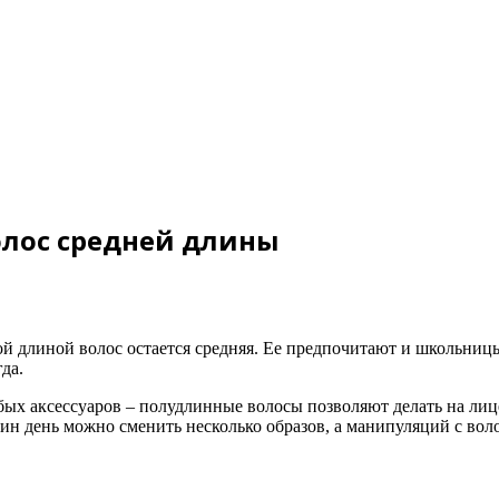
олос средней длины
й длиной волос остается средняя. Ее предпочитают и школьницы
гда.
х аксессуаров – полудлинные волосы позволяют делать на лице 
дин день можно сменить несколько образов, а манипуляций с во