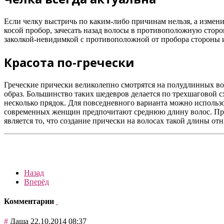
Если челку выстричь по каким-либо причинам нельзя, а измени
косой пробор, зачесать назад волосы в противоположную сторо
заколкой-невидимкой с противоположной от пробора стороны и
Красота по-гречески
Греческие прически великолепно смотрятся на полудлинных во
образ. Большинство таких шедевров делается по трехшаговой с
несколько прядок. Для повседневного варианта можно использо
современных женщин предпочитают среднюю длину волос. Пр
является то, что создание прически на волосах такой длины о
Назад
Вперёд
Комментарии
#
Даша
22.10.2014 08:37