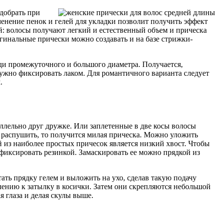
одобрать при
енение пенок и гелей для укладки позволит получить эффект
й: волосы получают легкий и естественный объем и прическа
гинальные прически можно создавать и на базе стрижки-
и промежуточного и большого диаметра. Получается,
нужно фиксировать лаком. Для романтичного варианта следует
.
ллельно друг дружке. Или заплетенные в две косы волосы
 и распушить, то получится милая прическа. Можно уложить
й из наиболее простых причесок является низкий хвост. Чтобы
афиксировать резинкой. Замаскировать ее можно прядкой из
ть прядку гелем и выложить на ухо, сделав такую подачу
лению к затылку в косички. Затем они скрепляются небольшой
 глаза и делая скулы выше.