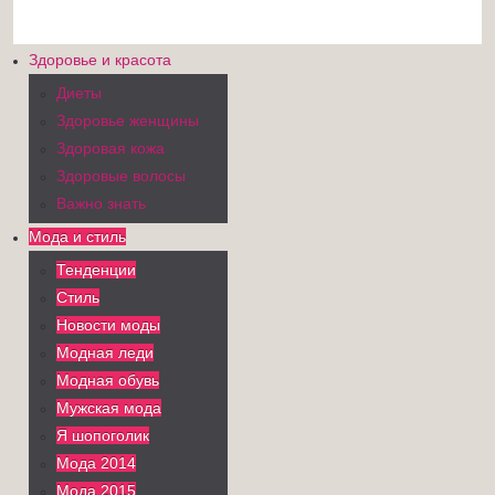
Здоровье и красота
Диеты
Здоровье женщины
Здоровая кожа
Здоровые волосы
Важно знать
Мода и стиль
Тенденции
Стиль
Новости моды
Модная леди
Модная обувь
Мужская мода
Я шопоголик
Мода 2014
Мода 2015