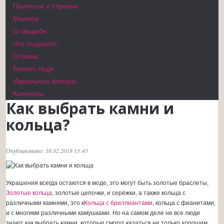
Прически и стрижки
Макияж
О свадьбе
Что подарить
Отзывы
Бизнес леди
Идеальная фигура
Конкурсы
Как выбрать камни и
кольца?
Опубликовано: 16.02.2018 13:43
Украшения всегда остаются в моде, это могут быть золотые браслеты,
Золотые кольца
, золотые цепочки, и серёжки, а также кольца с
различными камнями, это к
Кольца с бриллиантами
, кольца с фианитами,
и с многими различными камушками. Но на самом деле не все люди
знают как выбрать камни, которые смогут казаться не только хорошим