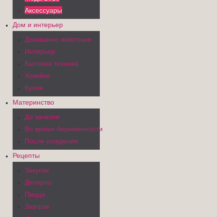
Аксессуары
Дом и интерьер
Домашние животные
Интерьер
Бытовая техника
Хозяйке
Кухня
Материнство
До зачатия
Во время беременности
После рождения
Рецепты
Закуски
Десерты
Пицца
Завтрак