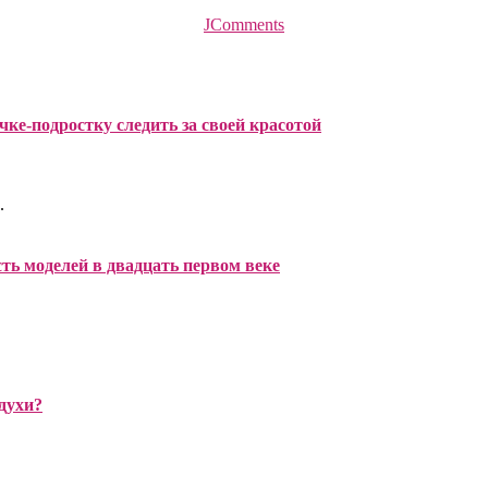
JComments
чке-подростку следить за своей красотой
.
ть моделей в двадцать первом веке
духи?