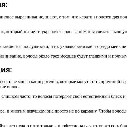
я:
новое выравнивание, знают, о том, что кератин полезен для вол
лок, который питает и укрепляет волосы, помогая сделать вью
становятся послушными, и их укладка занимает гораздо меньше
ыравнивание, волосы около трех месяцев будут гладкими и прямы
ия:
 составе много канцерогенов, которые могут стать причиной се
ние волос.
 слишком часто, то волосы потеряют свой естественный блеск и 
ура, и многим девушкам она просто не по карману. Чтобы волос
те, что нужно идти только к профессионалу, у которого есть бо