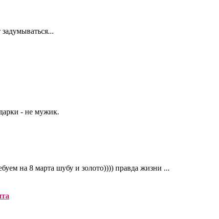
задумываться...
арки - не мужик.
уем на 8 марта шубу и золото)))) правда жизни ...
нта