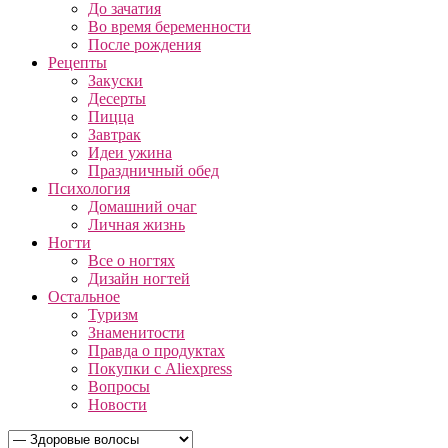
До зачатия
Во время беременности
После рождения
Рецепты
Закуски
Десерты
Пицца
Завтрак
Идеи ужина
Праздничный обед
Психология
Домашний очаг
Личная жизнь
Ногти
Все о ногтях
Дизайн ногтей
Остальное
Туризм
Знаменитости
Правда о продуктах
Покупки с Aliexpress
Вопросы
Новости