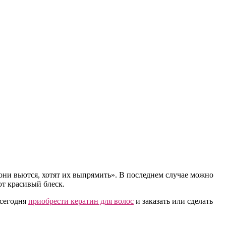
 они вьются, хотят их выпрямить». В последнем случае можно
т красивый блеск.
 сегодня
приобрести кератин для волос
и заказать или сделать