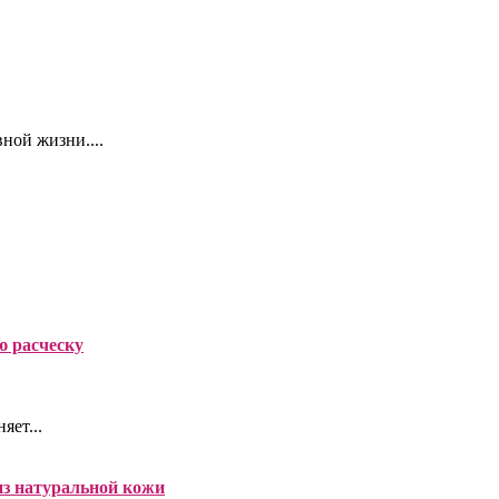
ной жизни....
ю расческу
яет...
из натуральной кожи