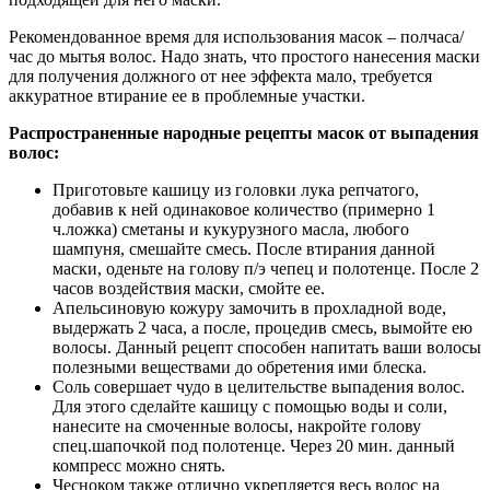
Рекомендованное время для использования масок – полчаса/
час до мытья волос. Надо знать, что простого нанесения маски
для получения должного от нее эффекта мало, требуется
аккуратное втирание ее в проблемные участки.
Распространенные народные рецепты масок от выпадения
волос:
Приготовьте кашицу из головки лука репчатого,
добавив к ней одинаковое количество (примерно 1
ч.ложка) сметаны и кукурузного масла, любого
шампуня, смешайте смесь. После втирания данной
маски, оденьте на голову п/э чепец и полотенце. После 2
часов воздействия маски, смойте ее.
Апельсиновую кожуру замочить в прохладной воде,
выдержать 2 часа, а после, процедив смесь, вымойте ею
волосы. Данный рецепт способен напитать ваши волосы
полезными веществами до обретения ими блеска.
Соль совершает чудо в целительстве выпадения волос.
Для этого сделайте кашицу с помощью воды и соли,
нанесите на смоченные волосы, накройте голову
спец.шапочкой под полотенце. Через 20 мин. данный
компресс можно снять.
Чесноком также отлично укрепляется весь волос на