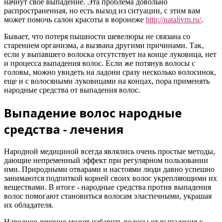
начнут свое выпадение. Эта проблема довольно
распространенная, но есть выход из ситуации, с этим вам
может помочь салон красоты в воронеже
http://natalivrn.ru/
.
Бывает, что потеря пышности шевелюры не связана со
старением организма, а вызвана другими причинами. Так,
если у выпавшего волоска отсутствует на конце луковица, нет
и процесса выпадения волос. Если же потянув волосы с
головы, можно увидеть на ладони сразу несколько волосинок,
еще и с волосяными луковицами на концах, пора применять
народные средства от выпадения волос.
Выпадение волос народные
средства - лечения
Народной медициной всегда являлись очень простые методы,
дающие непременный эффект при регулярном пользовании
ими. Природными отварами и настоями люди давно успешно
занимаются подпиткой корней своих волос укрепляющими их
веществами. В итоге - народные средства против выпадения
волос помогают становиться волосам эластичными, украшая
их обладателя.
Народное лечение может избавить волосы от выпадения с