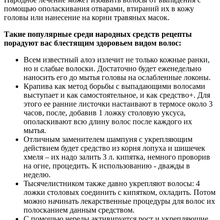
помощью ополаскивания отварами, втираний их в кожу
головы или нанесение на корни травяных масок.
Такие популярные среди народных средств рецепты
порадуют вас блестящим здоровьем видом волос:
Всем известный алоэ излечит не только кожные ранки,
но и слабые волоски. Достаточно будет еженедельно
наносить его до мытья головы на ослабленные локоны.
Крапива как метод борьбы с выпадающими волосами
выступает и как самостоятельное, и как средство+. Для
этого ее ранние листочки настаивают в термосе около 3
часов, после, добавив 1 ложку столовую уксуса,
ополаскивают всю длину волос после каждого их
мытья.
Отличным заменителем шампуня с укрепляющим
действием будет средство из корня лопуха и шишечек
хмеля – их надо залить 3 л. кипятка, немного проворив
на огне, процедить. К использованию - дважды в
неделю.
Тысячелистником также давно укрепляют волосы: 4
ложки столовых соединить с кипятком, охладить. Потом
можно начинать лекарственные процедуры для волос их
полосканием данным средством.
С помощью череды активируется рост и укрепляющие