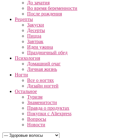
До зачатия
Во время беременности
После рождения
Рецепты
Закуски
Десерты
Пицца
Завтрак
Идеи ужина
Праздничный обед
Психология
Домашний очаг
Личная жизнь
Ногти
Все о ногтях
Дизайн ногтей
Остальное
Туризм
Знаменитости
Правда о продуктах
Покупки с Aliexpress
Вопросы
Новости