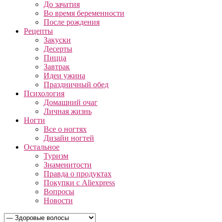
До зачатия
Во время беременности
После рождения
Рецепты
Закуски
Десерты
Пицца
Завтрак
Идеи ужина
Праздничный обед
Психология
Домашний очаг
Личная жизнь
Ногти
Все о ногтях
Дизайн ногтей
Остальное
Туризм
Знаменитости
Правда о продуктах
Покупки с Aliexpress
Вопросы
Новости