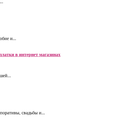
..
бие и...
платки в интернет магазинах
шей...
оративы, свадьбы и...