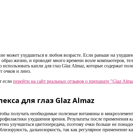
ие может ухудшиться в любом возрасте. Если раньше на ухудшен
ый образ жизни, и проводят много времени возле компьютеров, те
 использовать капли для глаз Glaz Almaz, которые содержат пол
т очков и линз.
т если
перейти на сайт реальных отзывов о препарате "Glaz Alma
кса для глаз Glaz Almaz
чтобы получать необходимые полезные витамины и микроэлемент
рофилактики ухудшения зрения. Результаты после применения кап
метно улучшиться цветопередача, поэтому очки больше не понадоб
 близорукость, дальнозоркость, так как регулярное применение к