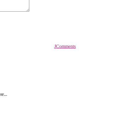
JComments
е...