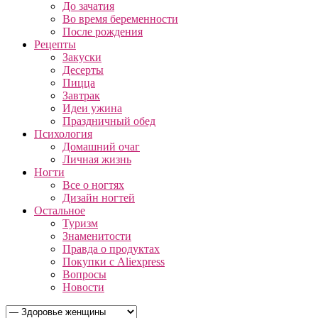
До зачатия
Во время беременности
После рождения
Рецепты
Закуски
Десерты
Пицца
Завтрак
Идеи ужина
Праздничный обед
Психология
Домашний очаг
Личная жизнь
Ногти
Все о ногтях
Дизайн ногтей
Остальное
Туризм
Знаменитости
Правда о продуктах
Покупки с Aliexpress
Вопросы
Новости