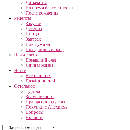
До зачатия
Во время беременности
После рождения
Рецепты
Закуски
Десерты
Пицца
Завтрак
Идеи ужина
Праздничный обед
Психология
Домашний очаг
Личная жизнь
Ногти
Все о ногтях
Дизайн ногтей
Остальное
Туризм
Знаменитости
Правда о продуктах
Покупки с Aliexpress
Вопросы
Новости