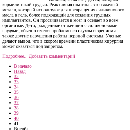
кормили такой грудью. Реактивная платина - это тяжелый
металл, который используют для превращения силиконового
масла в гель, более подходящий для создания грудных
имплантантов. Он просачивается в мозг и оседает во всем
организме. Дети, рожденные от женщин с силиконовыми
грудями, обычно имеют проблемы со слухом и зрением а
также другие нарушения работы нервной системы. Ученые
делают вывод, что в скором времени пластическая хирургия
может оказаться под запретом.
Подробнее...
Добавить комментарий
В начало
Назад
32
33
34
35
36
37
38
39
40
41
Вперёд