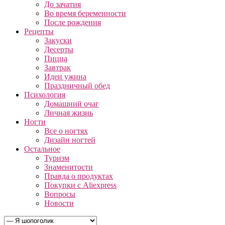
До зачатия
Во время беременности
После рождения
Рецепты
Закуски
Десерты
Пицца
Завтрак
Идеи ужина
Праздничный обед
Психология
Домашний очаг
Личная жизнь
Ногти
Все о ногтях
Дизайн ногтей
Остальное
Туризм
Знаменитости
Правда о продуктах
Покупки с Aliexpress
Вопросы
Новости