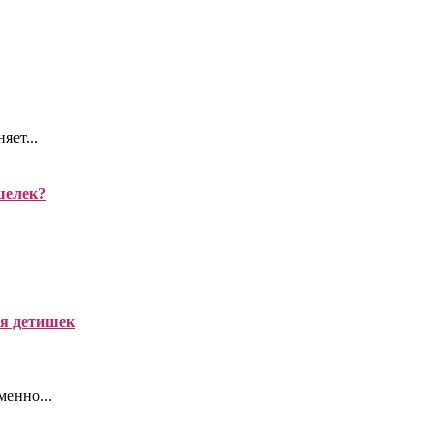
яет...
шелек?
я детишек
менно...