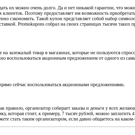
ть их можно очень долго. Да и нет никакой гарантии, что можн
их клиенток. Поэтому предоставляет им возможность приобретат
нно сэкономить. Такой купон представляет собой набор символо
доставкой. Promokupons собрал на своих страницах тысячи таких
е на залежалый товар в магазинах, которые не пользуются спрос
жно воспользоваться акционным предложением от одного из сам
прямо сейчас воспользоваться акционными предложениями.
ак правило, организатор собирает заказы и деньги у всех желаю
умку, которая стоит, к примеру, 7 тысяч рублей, можно заплатит
жете стать таким организатором, если давно общаетесь на каком-