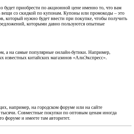
о будет приобрести по акционной цене именно то, что вам
ь вещи со скидкой по купонам. Купоны или промокоды – это
в, который нужно будет ввести при покупке, чтобы получить
 предложений, которыми давно пользуются опытные
ом, а на самые популярные онлайн-бутики. Например,
ых известных китайских магазинов «АлиЭкспресс».
щих, например, на городском форуме или на сайте
ь 4 тысячи. Совместные покупки по оптовым ценам иногда
то форуме и имеете там авторитет.