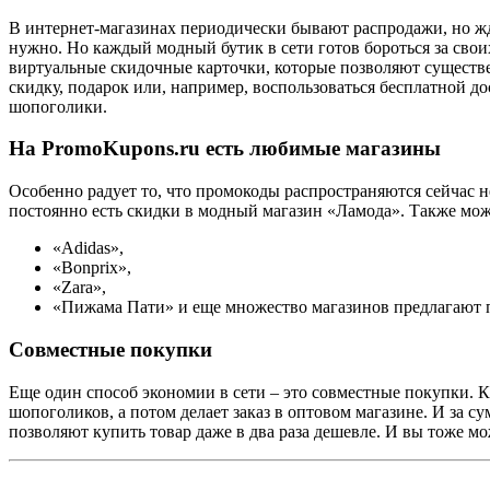
В интернет-магазинах периодически бывают распродажи, но жда
нужно. Но каждый модный бутик в сети готов бороться за сво
виртуальные скидочные карточки, которые позволяют существе
скидку, подарок или, например, воспользоваться бесплатной 
шопоголики.
На PromoKupons.ru есть любимые магазины
Особенно радует то, что промокоды распространяются сейчас н
постоянно есть скидки в модный магазин «Ламода». Также мо
«Adidas»,
«Bonprix»,
«Zara»,
«Пижама Пати» и еще множество магазинов предлагают 
Совместные покупки
Еще один способ экономии в сети – это совместные покупки. К
шопоголиков, а потом делает заказ в оптовом магазине. И за с
позволяют купить товар даже в два раза дешевле. И вы тоже мо