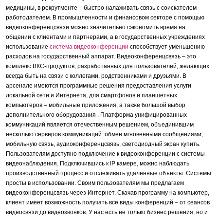
медицины, в рекрутменте – быстро налаживать связь с соискателем-
работодателем. В промышленности и финансовом секторе с помощью
видеоконференцсвязи можно значительно сэкономить время на
общении с клиентами и партнерами, а в государственных учреждениях
использование
система видеоконференции
способствует уменьшению
расходов на государственный аппарат. Видеоконференцсвязь – это
комплекс ВКС-продуктов, разработанных для пользователей, желающих
всегда быть на связи с коллегами, родственниками и друзьями. В
арсенале имеются программные решения предоставления услуги
локальной сети и Интернета, для смартфонов и планшетных
компьютеров – мобильные приложения, а также большой выбор
дополнительного оборудования . Платформа унифицированных
коммуникаций является отечественным решением, объединившим
несколько серверов коммуникаций: обмен мгновенными сообщениями,
мобильную связь, аудиоконференцсвязь, светодиодный экран купить.
Пользователям доступно подключение к видеоконференции с системы
видеонаблюдения. Подключившись к IP камере, можно наблюдать
производственный процесс и отслеживать удаленные объекты. Системы
просты в использовании. Своим пользователям мы предлагаем
видеоконференцсвязь через Интернет. Скачав программу на компьютер,
клиент имеет возможность получать все виды конференций – от сеансов
видеосвязи до видеозвонков. У нас есть не только бизнес решения, но и