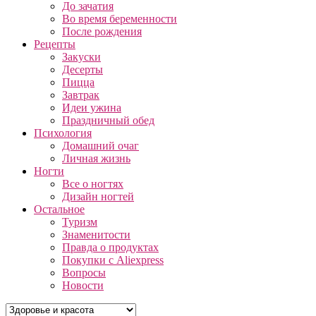
До зачатия
Во время беременности
После рождения
Рецепты
Закуски
Десерты
Пицца
Завтрак
Идеи ужина
Праздничный обед
Психология
Домашний очаг
Личная жизнь
Ногти
Все о ногтях
Дизайн ногтей
Остальное
Туризм
Знаменитости
Правда о продуктах
Покупки с Aliexpress
Вопросы
Новости