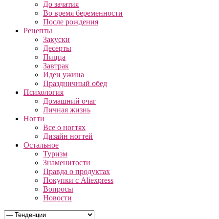
До зачатия
Во время беременности
После рождения
Рецепты
Закуски
Десерты
Пицца
Завтрак
Идеи ужина
Праздничный обед
Психология
Домашний очаг
Личная жизнь
Ногти
Все о ногтях
Дизайн ногтей
Остальное
Туризм
Знаменитости
Правда о продуктах
Покупки с Aliexpress
Вопросы
Новости