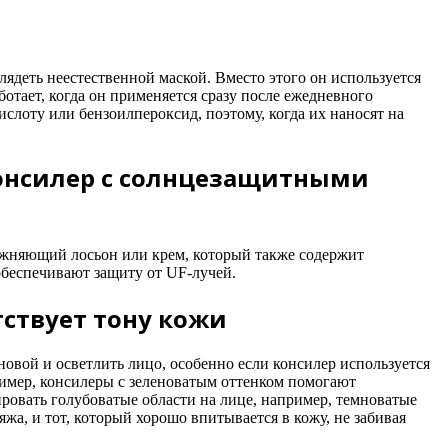
лядеть неестественной маской. Вместо этого он используется
тает, когда он применяется сразу после ежедневного
слоту или бензоилпероксид, поэтому, когда их наносят на
консилер с солнцезащитными
ажняющий лосьон или крем, который также содержит
обеспечивают защиту от UF-лучей.
ствует тону кожи
новой и осветлить лицо, особенно если консилер используется
имер, консилеры с зеленоватым оттенком помогают
ровать голубоватые области на лице, например, темноватые
жа, и тот, который хорошо впитывается в кожу, не забивая