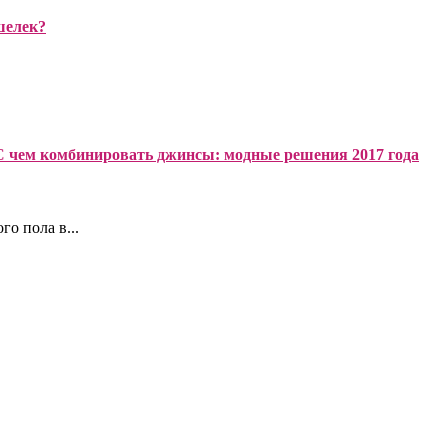
шелек?
С чем комбинировать джинсы: модные решения 2017 года
о пола в...