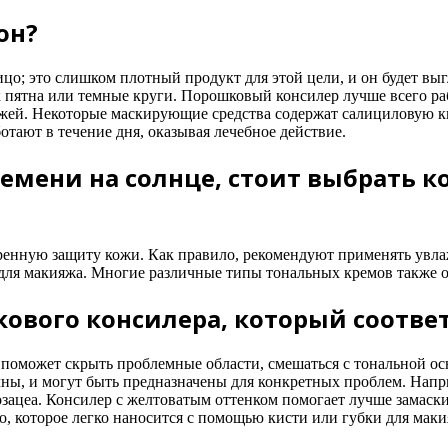
он?
цо; это слишком плотный продукт для этой цели, и он будет выг
 пятна или темные круги. Порошковый консилер лучше всего рабо
ожей. Некоторые маскирующие средства содержат салициловую ки
отают в течение дня, оказывая лечебное действие.
емени на солнце, стоит выбрать 
еренную защиту кожи. Как правило, рекомендуют применять увл
а для макияжа. Многие различные типы тональных кремов также 
ового консилера, который соответ
н поможет скрыть проблемные области, смешаться с тональной ос
ны, и могут быть предназначены для конкретных проблем. Напр
зацеа. Консилер с желтоватым оттенком помогает лучше замаски
, которое легко наносится с помощью кисти или губки для макия