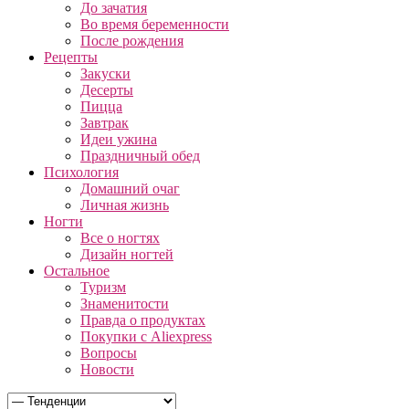
До зачатия
Во время беременности
После рождения
Рецепты
Закуски
Десерты
Пицца
Завтрак
Идеи ужина
Праздничный обед
Психология
Домашний очаг
Личная жизнь
Ногти
Все о ногтях
Дизайн ногтей
Остальное
Туризм
Знаменитости
Правда о продуктах
Покупки с Aliexpress
Вопросы
Новости