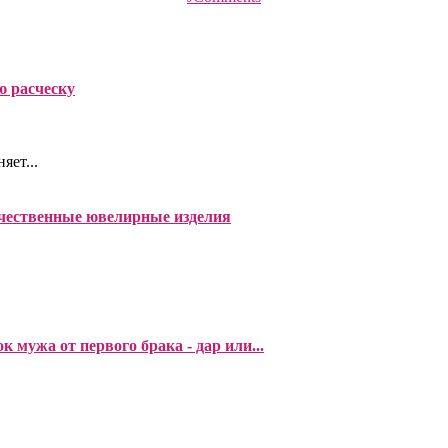
ю расческу
яет...
чественные ювелирные изделия
к мужа от первого брака - дар или...