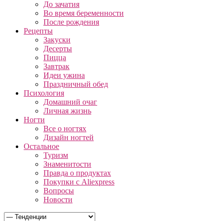
До зачатия
Во время беременности
После рождения
Рецепты
Закуски
Десерты
Пицца
Завтрак
Идеи ужина
Праздничный обед
Психология
Домашний очаг
Личная жизнь
Ногти
Все о ногтях
Дизайн ногтей
Остальное
Туризм
Знаменитости
Правда о продуктах
Покупки с Aliexpress
Вопросы
Новости