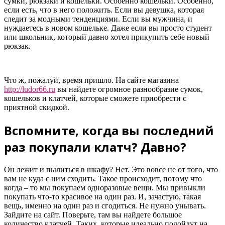
сумки, рюкзаки и кошельки. Особенно кошельки. Особенно,
если есть, что в него положить. Если вы девушка, которая
следит за модными тенденциями. Если вы мужчина, и
нуждаетесь в новом кошельке. Даже если вы просто студент
или школьник, который давно хотел прикупить себе новый
рюкзак.
Что ж, пожалуй, время пришло. На сайте магазина
http://ludor66.ru
вы найдете огромное разнообразие сумок,
кошельков и клатчей, которые сможете приобрести с
приятной скидкой.
Вспомните, когда вы последний
раз покупали клатч? Давно?
Он лежит и пылиться в шкафу? Нет. Это вовсе не от того, что
вам не куда с ним сходить. Такое происходит, потому что
когда – то мы покупаем одноразовые вещи. Мы привыкли
покупать что-то красивое на один раз. И, зачастую, такая
вещь, именно на один раз и сгодиться. Не нужно унывать.
Зайдите на сайт. Поверьте, там вы найдете большое
количество клатчей. Таких, которые идеально подойдут на