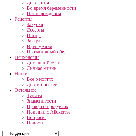
До зачатия
Во время беременности
После рождения
Рецепты
Закуски
Десерты
Пицца
Завтрак
Идеи ужина
Праздничный обед
Психология
Домашний очаг
Личная жизнь
Ногти
Все о ногтях
Дизайн ногтей
Остальное
Туризм
Знаменитости
Правда о продуктах
Покупки с Aliexpress
Вопросы
Новости