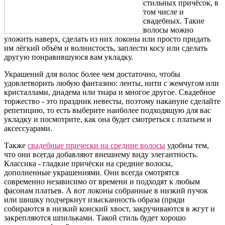
стильных причёсок, в
том числе и
свадебных. Такие
волосы можно
уложить наверх, сделать из них локоны или просто придать
им лёгкий объём и волнистость, заплести косу или сделать
другую понравившуюся вам укладку.
Украшений для волос более чем достаточно, чтобы
удовлетворить любую фантазию: ленты, нити с жемчугом или
кристаллами, диадема или тиара и многое другое. Свадебное
торжество - это праздник невесты, поэтому накануне сделайте
репетицию, то есть выберите наиболее подходящую для вас
укладку и посмотрите, как она будет смотреться с платьем и
аксессуарами.
Также
свадебные прически на средние волосы
удобны тем,
что они всегда добавляют внешнему виду элегантность.
Классика - гладкие причёски на средние волосы,
дополненные украшениями. Они всегда смотрятся
современно независимо от времени и подходят к любым
фасонам платьев. А вот локоны собранные в низкий пучок
или шишку подчеркнут изысканность образа (пряди
собираются в низкий конский хвост, закручиваются в жгут и
закрепляются шпильками. Такой стиль будет хорошо