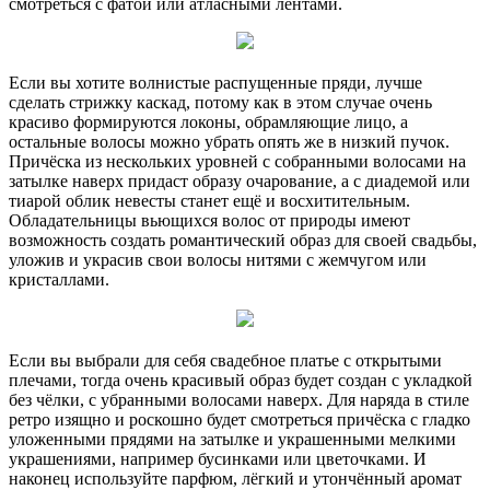
смотреться с фатой или атласными лентами.
Если вы хотите волнистые распущенные пряди, лучше
сделать стрижку каскад, потому как в этом случае очень
красиво формируются локоны, обрамляющие лицо, а
остальные волосы можно убрать опять же в низкий пучок.
Причёска из нескольких уровней с собранными волосами на
затылке наверх придаст образу очарование, а с диадемой или
тиарой облик невесты станет ещё и восхитительным.
Обладательницы вьющихся волос от природы имеют
возможность создать романтический образ для своей свадьбы,
уложив и украсив свои волосы нитями с жемчугом или
кристаллами.
Если вы выбрали для себя свадебное платье с открытыми
плечами, тогда очень красивый образ будет создан с укладкой
без чёлки, с убранными волосами наверх. Для наряда в стиле
ретро изящно и роскошно будет смотреться причёска с гладко
уложенными прядями на затылке и украшенными мелкими
украшениями, например бусинками или цветочками. И
наконец используйте парфюм, лёгкий и утончённый аромат