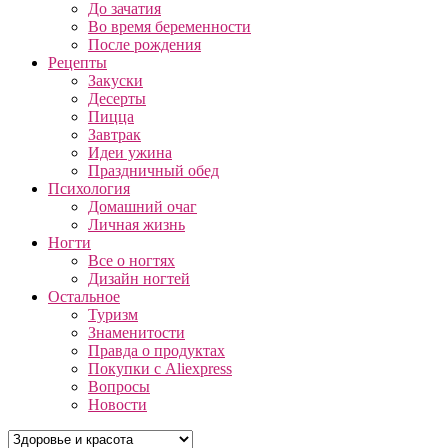
До зачатия
Во время беременности
После рождения
Рецепты
Закуски
Десерты
Пицца
Завтрак
Идеи ужина
Праздничный обед
Психология
Домашний очаг
Личная жизнь
Ногти
Все о ногтях
Дизайн ногтей
Остальное
Туризм
Знаменитости
Правда о продуктах
Покупки с Aliexpress
Вопросы
Новости