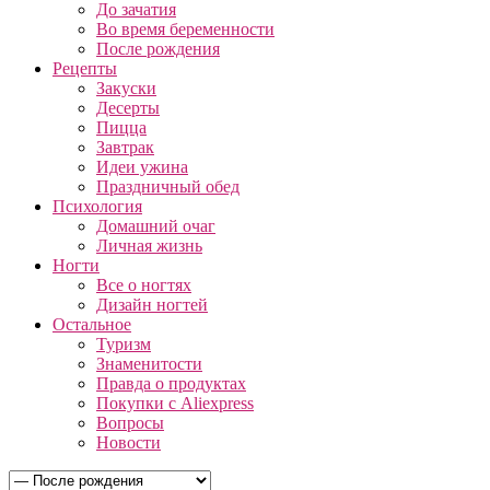
До зачатия
Во время беременности
После рождения
Рецепты
Закуски
Десерты
Пицца
Завтрак
Идеи ужина
Праздничный обед
Психология
Домашний очаг
Личная жизнь
Ногти
Все о ногтях
Дизайн ногтей
Остальное
Туризм
Знаменитости
Правда о продуктах
Покупки с Aliexpress
Вопросы
Новости