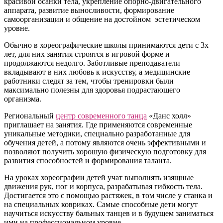
красивой осанки тела, укрепление опорно-двигательного
аппарата, развитие выносливости, формирование
самоорганизации и общение на достойном эстетическом
уровне.
Обычно в хореографические школы принимаются дети с 3х
лет, для них занятия строятся в игровой форме и
продолжаются недолго. Заботливые преподаватели
вкладывают в них любовь к искусству, а медицинские
работники следят за тем, чтобы тренировки были
максимально полезны для здоровья подрастающего
организма.
Региональный
центр современного танца
«Данс холл»
приглашает на занятия. Где применяются современные
уникальные методики, специально разработанные для
обучения детей, а потому являются очень эффективными и
позволяют получить хорошую физическую подготовку для
развития способностей и формирования таланта.
На уроках хореографии детей учат выполнять изящные
движения рук, ног и корпуса, разрабатывая гибкость тела.
Достигается это с помощью растяжек, в том числе у станка и
на специальных ковриках. Самые способные дети могут
научиться искусству бальных танцев и в будущем заниматься
ими на профессиональном уровне.