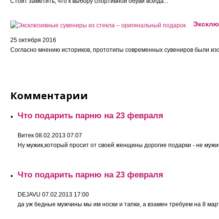
Стоит заметить, что к выбору спортивной обуви всегда...
Эксклю
25 октября 2016
Согласно мнению историков, прототипы современных сувениров были изо
Комментарии
Что подарить парню на 23 февраля
Витек
08.02.2013 07:07
Ну мужик,который просит от своей женщины дорогие подарки - не мужи
Что подарить парню на 23 февраля
DEJAVU
07.02.2013 17:00
да уж бедные мужчины мы им носки и тапки, а взамен требуем на 8 марта