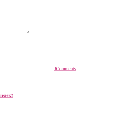
JComments
шелек?