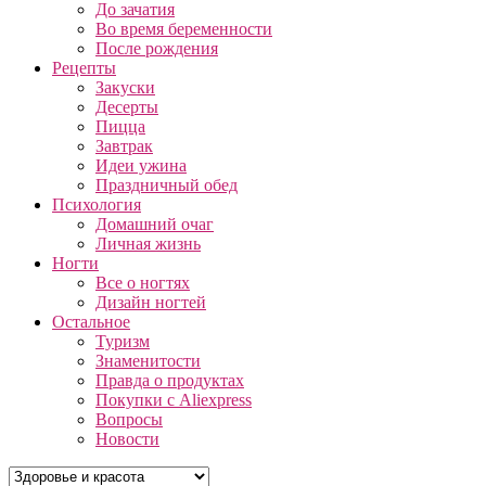
До зачатия
Во время беременности
После рождения
Рецепты
Закуски
Десерты
Пицца
Завтрак
Идеи ужина
Праздничный обед
Психология
Домашний очаг
Личная жизнь
Ногти
Все о ногтях
Дизайн ногтей
Остальное
Туризм
Знаменитости
Правда о продуктах
Покупки с Aliexpress
Вопросы
Новости