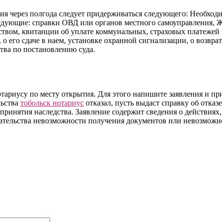
ия через полгода следует придерживаться следующего: Необходи
следующие: справки ОВД или органов местного самоуправления,
ством, квитанции об уплате коммунальных, страховых платежей 
 его сдаче в наем, установке охранной сигнализации, о возврат
тва по постановлению суда.
отариусу по месту открытия. Для этого напишите заявления и п
льства
тобольск нотариус
отказал, пусть выдаст справку об отка
 принятия наследства. Заявление содержит сведения о действиях,
азательства невозможности получения документов или невозмож