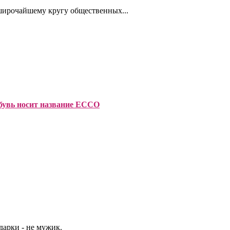
широчайшему кругу общественных...
бувь носит название ECCO
арки - не мужик.