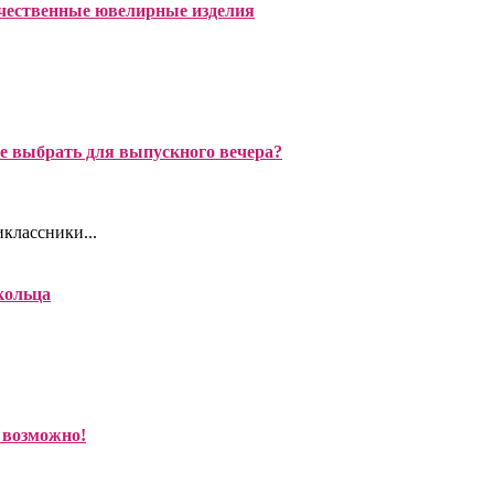
чественные ювелирные изделия
е выбрать для выпускного вечера?
классники...
кольца
ь возможно!