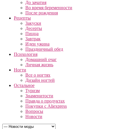
До зачатия
Во время беременности
После рождения
Рецепты
Закуски
Десерты
Пицца
Завтрак
Идеи ужина
Праздничный обед
Психология
Домашний очаг
Личная жизнь
Ногти
Все о ногтях
Дизайн ногтей
Остальное
Туризм
Знаменитости
Правда о продуктах
Покупки с Aliexpress
Вопросы
Новости