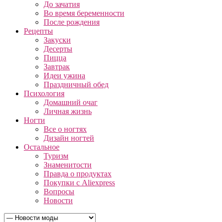
До зачатия
Во время беременности
После рождения
Рецепты
Закуски
Десерты
Пицца
Завтрак
Идеи ужина
Праздничный обед
Психология
Домашний очаг
Личная жизнь
Ногти
Все о ногтях
Дизайн ногтей
Остальное
Туризм
Знаменитости
Правда о продуктах
Покупки с Aliexpress
Вопросы
Новости