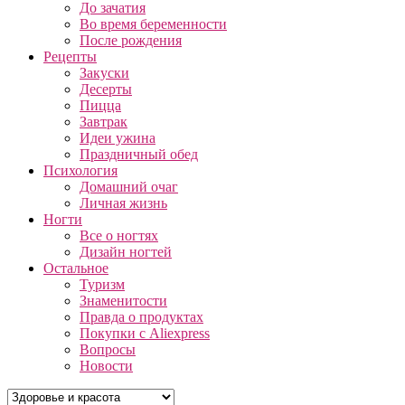
До зачатия
Во время беременности
После рождения
Рецепты
Закуски
Десерты
Пицца
Завтрак
Идеи ужина
Праздничный обед
Психология
Домашний очаг
Личная жизнь
Ногти
Все о ногтях
Дизайн ногтей
Остальное
Туризм
Знаменитости
Правда о продуктах
Покупки с Aliexpress
Вопросы
Новости