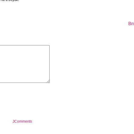
Вп
JComments