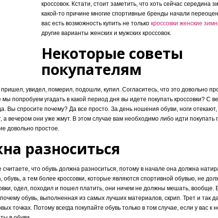
кроссовок. Кстати, стоит заметить, что хоть сейчас середина з
какой-то причине многие спортивные бренды начали переоценку
вас есть возможность купить не только
кроссовки женские зим
другие варианты женских и мужских кроссовок.
Некоторые советы
покупателям
, пришел, увидел, померил, подошли, купил. Согласитесь, что это довольно про
 мы попробуем угадать в какой период дня вы идете покупать кроссовки? С 
а. Вы спросите почему? Да все просто. За день ношения обуви, ноги отекают,
, а вечером они уже жмут. В этом случае вам необходимо либо идти покупать 
ие довольно простое.
жна разноситься
е считаете, что обувь должна разноситься, потому в начале она должна натира
а, обувь, а тем более кроссовки, которые являются спортивной обувью, не до
овки, одел, походил и пошел платить, они ничем не должны мешать, вообще. 
 почему обувь, выполненная из самых лучших материалов, скрип. Трет и так д
ых точках. Потому всегда покупайте обувь только в том случае, если у вас к н
ты в обуви.