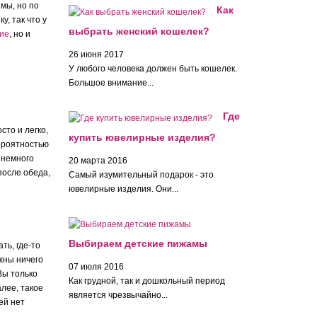
имы, но по
Как
, так что у
выбрать женский кошелек?
ние
, но и
26 июня 2017
У любого человека должен быть кошелек.
Большое внимание...
Где
сто и легко,
купить ювелирные изделия?
вероятностью
 немного
20 марта 2016
после обеда,
Самый изумительный подарок - это
ювелирные изделия. Они...
Выбираем детские пижамы
ть, где-то
лжны ничего
07 июля 2016
Вы только
Как грудной, так и дошкольный период
алее, такое
является чрезвычайно...
ей нет