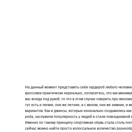
На данный момент представить себе гардероб любого человек
кроссовок практически нереально, согласитесь, что как миниму
вас всегда под рукой, то что в этом случае говорить про женски
тут есть и легкие, они же летние, и с мехом, они же зимние, и м
вариантов. Как и джинсы, которые изначально создавались как
роба, заслужили популярность у людей и стали повседневной
Именно по такому принципу спортивная обувь стала столь поп
сейчас можно найти просто колоссальное количество разнооб