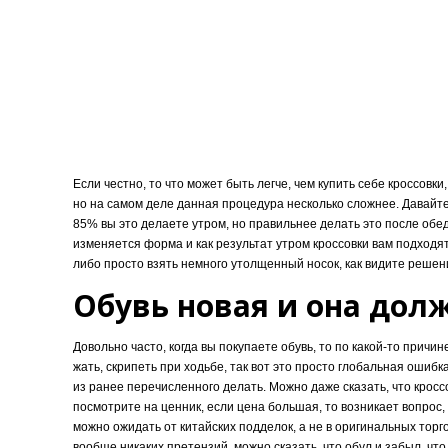
Если честно, то что может быть легче, чем купить себе кроссовки
но на самом деле данная процедура несколько сложнее. Давайте
85% вы это делаете утром, но правильнее делать это после обед
изменяется форма и как результат утром кроссовки вам подходят
либо просто взять немного утолщенный носок, как видите решен
Обувь новая и она дол
Довольно часто, когда вы покупаете обувь, то по какой-то причин
жать, скрипеть при ходьбе, так вот это просто глобальная ошибк
из ранее перечисленного делать. Можно даже сказать, что кросс
посмотрите на ценник, если цена большая, то возникает вопрос,
можно ожидать от китайских подделок, а не в оригинальных торгов
вообще никаких претензий, можно сказать, что обул и забыл, что 