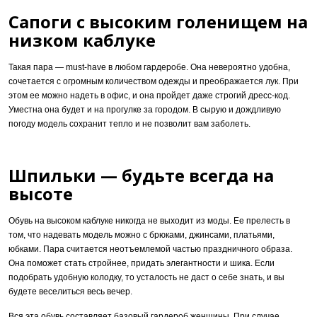
Сапоги с высоким голенищем на
низком каблуке
Такая пара — must-have в любом гардеробе. Она невероятно удобна,
сочетается с огромным количеством одежды и преображается лук. При
этом ее можно надеть в офис, и она пройдет даже строгий дресс-код.
Уместна она будет и на прогулке за городом. В сырую и дождливую
погоду модель сохранит тепло и не позволит вам заболеть.
Шпильки — будьте всегда на
высоте
Обувь на высоком каблуке никогда не выходит из моды. Ее прелесть в
том, что надевать модель можно с брюками, джинсами, платьями,
юбками. Пара считается неотъемлемой частью праздничного образа.
Она поможет стать стройнее, придать элегантности и шика. Если
подобрать удобную колодку, то усталость не даст о себе знать, и вы
будете веселиться весь вечер.
Вся эта обувь составляет базовый гардероб женщины. При случае