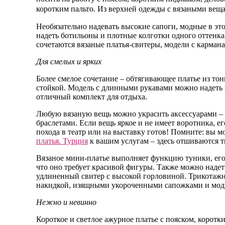
коротким пальто. Из верхней одежды с вязаными вещ
Необязательно надевать высокие сапоги, модные в э
надеть ботильоны и плотные колготки одного оттенка
сочетаются вязаные платья-свитеры, модели с карман
Для смелых и ярких
Более смелое сочетание – обтягивающее платье из тон
стойкой. Модель с длинными рукавами можно надеть 
отличный комплект для отдыха.
Любую вязаную вещь можно украсить аксессуарами –
браслетами. Если вещь яркое и не имеет воротника,
похода в театр или на выставку готов! Помните: вы м
платья. Турция
к вашим услугам – здесь отшиваются 
Вязаное мини-платье выполняет функцию туники, его
что оно требует красивой фигуры. Также можно надет
удлиненный свитер с высокой горловиной. Трикотажно
накидкой, изящными укороченными сапожками и модны
Нежно и невинно
Короткое и светлое ажурное платье с пояском, коротк