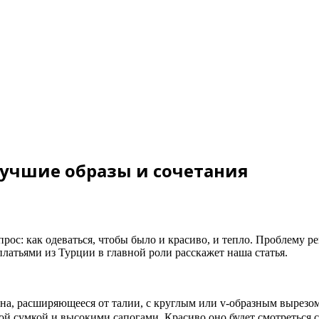
лучшие образы и сочетания
рос: как одеваться, чтобы было и красиво, и тепло. Проблему р
латьями из Турции в главной роли расскажет наша статья.
лена, расширяющееся от талии, с круглым или v-образным вырезо
ой сумкой и высокими сапогами. Красиво оно будет смотреться с