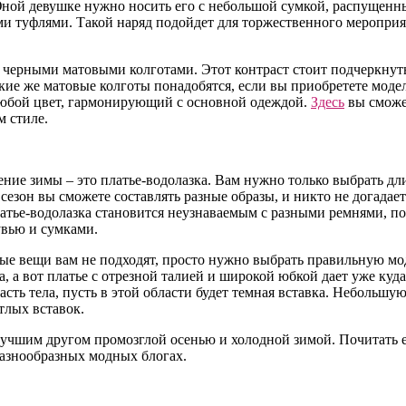
 Юной девушке нужно носить его с небольшой сумкой, распущен
и туфлями. Такой наряд подойдет для торжественного мероприя
 черными матовыми колготами. Этот контраст стоит подчеркнуть
кие же матовые колготы понадобятся, если вы приобретете модел
любой цвет, гармонирующий с основной одеждой.
Здесь
вы сможе
м стиле.
чение зимы – это платье-водолазка. Вам нужно только выбрать дл
сезон вы сможете составлять разные образы, и никто не догадает
латье-водолазка становится неузнаваемым с разными ремнями, п
увью и сумками.
заные вещи вам не подходят, просто нужно выбрать правильную м
, а вот платье с отрезной талией и широкой юбкой дает уже ку
сть тела, пусть в этой области будет темная вставка. Небольшую
тлых вставок.
лучшим другом промозглой осенью и холодной зимой. Почитать 
разнообразных модных блогах.