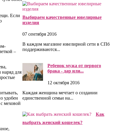
ещи. Если
Выбираем качественные ювелирные
о
изделия
07 сентября 2016
В каждом магазине ювелирной сети в СПб
ом-
поддерживаются...
леткой –
Ребенок мужа от первого
ва,
брака - дар или...
 наряд для
простые
12 октября 2016
Каждая женщина мечтает о создании
итывать,
единственной семьи на...
но удобен
 с меховой
Как
выбрать женский кошелек?
жное,