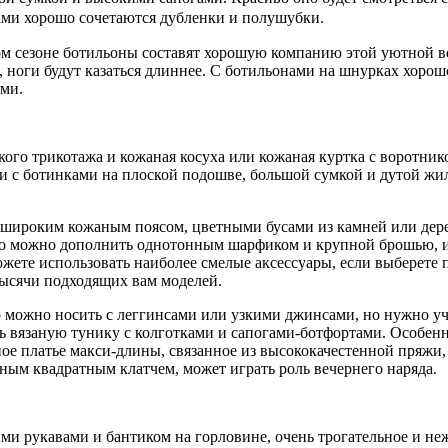
ами хорошо сочетаются дубленки и полушубки.
том сезоне ботильоны составят хорошую компанию этой уютной в
, ноги будут казаться длиннее. С ботильонами на шнурках хорош
ами.
кого трикотажа и кожаная косуха или кожаная куртка с воротник
и с ботинками на плоской подошве, большой сумкой и дутой жи
 широким кожаным поясом, цветными бусами из камней или дере
 его можно дополнить однотонным шарфиком и крупной брошью, и
ожете использовать наиболее смелые аксессуары, если выберете 
тысячи подходящих вам моделей.
 можно носить с леггинсами или узкими джинсами, но нужно уч
ь вязаную тунику с колготками и сапогами-ботфортами. Особен
е платье макси-длины, связанное из высококачестенной пряжи,
м квадратным клатчем, может играть роль вечернего наряда.
ими рукавами и бантиком на горловине, очень трогательное и не