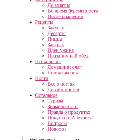
До зачатия
Во время беременности
После рождения
Рецепты
Закуски
Десерты
Пицца
Завтрак
Идеи ужина
Праздничный обед
Психология
Домашний очаг
Личная жизнь
Ногти
Все о ногтях
Дизайн ногтей
Остальное
Туризм
Знаменитости
Правда о продуктах
Покупки с Aliexpress
Вопросы
Новости