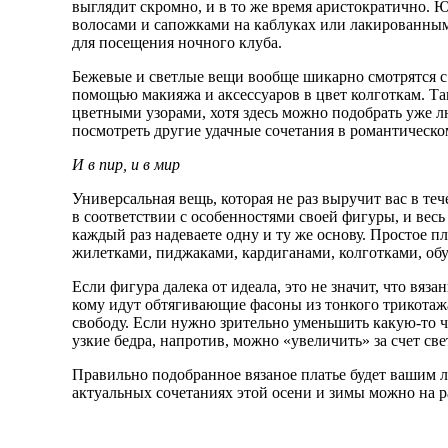
выглядит скромно, и в то же время аристократично.
волосами и сапожками на каблуках или лакированным
для посещения ночного клуба.
Бежевые и светлые вещи вообще шикарно смотрятся с
помощью макияжа и аксессуаров в цвет колготкам. Та
цветными узорами, хотя здесь можно подобрать уже 
посмотреть другие удачные сочетания в романтическо
И в пир, и в мир
Универсальная вещь, которая не раз выручит вас в те
в соответствии с особенностями своей фигуры, и весь 
каждый раз надеваете одну и ту же основу. Простое п
жилетками, пиджаками, кардиганами, колготками, об
Если фигура далека от идеала, это не значит, что вя
кому идут обтягивающие фасоны из тонкого трикотажа
свободу. Если нужно зрительно уменьшить какую-то ча
узкие бедра, напротив, можно «увеличить» за счет све
Правильно подобранное вязаное платье будет вашим 
актуальных сочетаниях этой осени и зимы можно на 