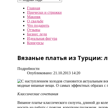
Главная
Прически и стрижки
Макияж
О свадьбе
Что подарить
Отзывы
Бизнес леди
Идеальная фигура
Конкурсы
Вязаные платья из Турции: 
Подробности
Опубликовано: 21.10.2013 14:20
С наступлением холодов становится актуальным воп
модные вязаные вещи. О самых эффектных образах с п
Классические сочетания
Вязаное платье классического силуэта, длиной до ко
носить на работу с поясом, коротким пиджаком, делов