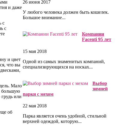
ными
26 июня 2017
тия и даже
У любого человека должен быть кошелек.
Большое внимание...
 с
ь с
те
Компании
Facenti 95 лет
15 мая 2018
ину и цвет
Одной из самых знаменитых компаний,
ся, что вы
специализирующихся на носках...
одвесками,
Выбор
одель. Мало
зимней
да большую
парки с мехом
 грудь или
22 мая 2018
еще об
Парка является очень удобной, стильной
верхней одеждой, которую...