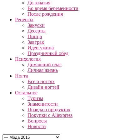
До зачатия
Во время беременности
После рождения
Рецепты
Закуски
Десерты
Пицца
Завтрак
Идеи ужина
Праздничный обед
Психология
Домашний очаг
Личная жизнь
Ногти
Все о ногтях
Дизайн ногтей
Остальное
Туризм
Знаменитости
Правда о продуктах
Покупки с Aliexpress
Вопросы
Новости