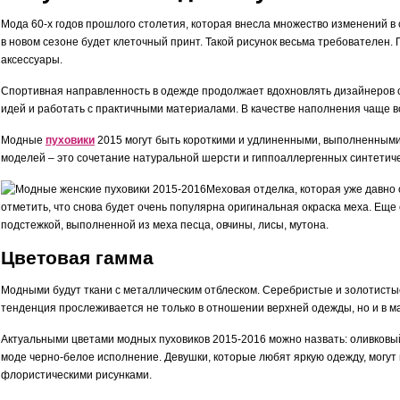
Мода 60-х годов прошлого столетия, которая внесла множество изменений в
в новом сезоне будет клеточный принт. Такой рисунок весьма требователен
аксессуары.
Спортивная направленность в одежде продолжает вдохновлять дизайнеров со
идей и работать с практичными материалами. В качестве наполнения чаще в
Модные
пуховики
2015 могут быть короткими и удлиненными, выполненными 
моделей – это сочетание натуральной шерсти и гиппоаллергенных синтетич
Меховая отделка, которая уже давно 
отметить, что снова будет очень популярна оригинальная окраска меха. Ещ
подстежкой, выполненной из меха песца, овчины, лисы, мутона.
Цветовая гамма
Модными будут ткани с металлическим отблеском. Серебристые и золотистые
тенденция прослеживается не только в отношении верхней одежды, но и в ма
Актуальными цветами модных пуховиков 2015-2016 можно назвать: оливковый
моде черно-белое исполнение. Девушки, которые любят яркую одежду, могут
флористическими рисунками.