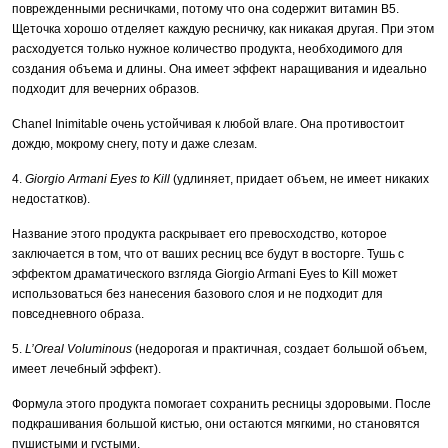
поврежденными ресничками, потому что она содержит витамин В5.
Щеточка хорошо отделяет каждую ресничку, как никакая другая. При этом
расходуется только нужное количество продукта, необходимого для
создания объема и длины. Она имеет эффект наращивания и идеально
подходит для вечерних образов.
Chanel Inimitable очень устойчивая к любой влаге. Она противостоит
дождю, мокрому снегу, поту и даже слезам.
4.
Giorgio Armani Eyes to Kill
(удлиняет, придает объем, не имеет никаких
недостатков).
Название этого продукта раскрывает его превосходство, которое
заключается в том, что от ваших ресниц все будут в восторге. Тушь с
эффектом драматического взгляда Giorgio Armani Eyes to Kill может
использоваться без нанесения базового слоя и не подходит для
повседневного образа.
5.
L’Oreal Voluminous
(недорогая и практичная, создает большой объем,
имеет лечебный эффект).
Формула этого продукта помогает сохранить ресницы здоровыми. После
подкрашивания большой кистью, они остаются мягкими, но становятся
пушистыми и густыми.