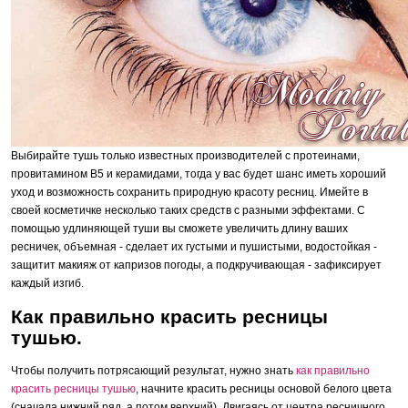
Выбирайте тушь только известных производителей с протеинами,
провитамином В5 и керамидами, тогда у вас будет шанс иметь хороший
уход и возможность сохранить природную красоту ресниц. Имейте в
своей косметичке несколько таких средств с разными эффектами. С
помощью удлиняющей туши вы сможете увеличить длину ваших
ресничек, объемная - сделает их густыми и пушистыми, водостойкая -
защитит макияж от капризов погоды, а подкручивающая - зафиксирует
каждый изгиб.
Как правильно красить ресницы
тушью.
Чтобы получить потрясающий результат, нужно знать
как правильно
красить ресницы тушью
, начните красить ресницы основой белого цвета
(сначала нижний ряд, а потом верхний). Двигаясь от центра ресничного