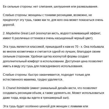
Ее сильные стороны: нет слипания, шелушения или размазывания.
Слабые стороны: женщины с тонкими ресницами, возможно, не
предпочтут эту тушь, также как те, для кого она может показаться очень
дорогой.
2.
Maybeline Great Lash
(изогнутая кисть, водоотталкивающий эффект,
имеет 6 различных оттенков и очень насыщенный черный цвет).
Эта тушь является классикой, пришедшей к нам из 70 - х. Она побывала
во многих косметичках и считается одной из лучших, благодаря своим
сильным сторонам. Удобная щетка изогнутой формы создает
дополнительный комфорт в использовании. Доступная цена позволяет
иметь в виду эту тушь для повседневного использования.
Слабые стороны: быстро заканчивается, подходит только для
естественного макияжа, трудно удаляется.
3.
Chanel Inimitable
(имеет уникальный дизайн кисти, что позволяет
создавать ресницам объем, а также удлинять их. Может использоваться
даже тогда, когда вы идете в тренажерный зал).
Эта тушь будет особенно ценной для женщин с ломкими или