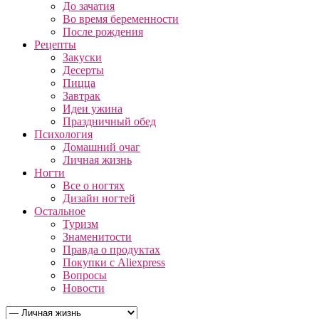
До зачатия
Во время беременности
После рождения
Рецепты
Закуски
Десерты
Пицца
Завтрак
Идеи ужина
Праздничный обед
Психология
Домашний очаг
Личная жизнь
Ногти
Все о ногтях
Дизайн ногтей
Остальное
Туризм
Знаменитости
Правда о продуктах
Покупки с Aliexpress
Вопросы
Новости