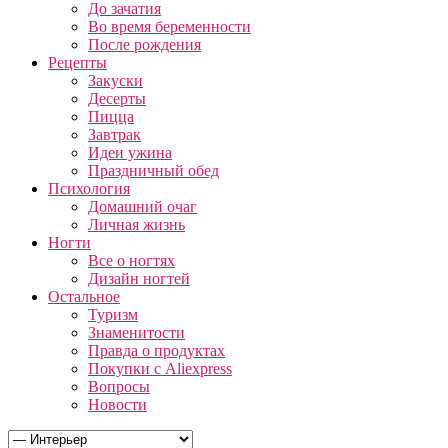
До зачатия
Во время беременности
После рождения
Рецепты
Закуски
Десерты
Пицца
Завтрак
Идеи ужина
Праздничный обед
Психология
Домашний очаг
Личная жизнь
Ногти
Все о ногтях
Дизайн ногтей
Остальное
Туризм
Знаменитости
Правда о продуктах
Покупки с Aliexpress
Вопросы
Новости