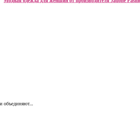
Модная одежда для женщин от производителя Jadone Fashi
 объединяют...