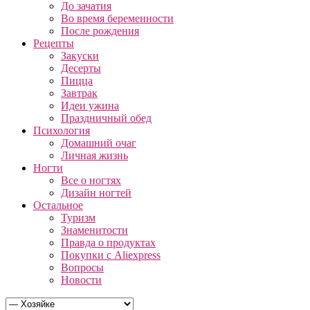
До зачатия
Во время беременности
После рождения
Рецепты
Закуски
Десерты
Пицца
Завтрак
Идеи ужина
Праздничный обед
Психология
Домашний очаг
Личная жизнь
Ногти
Все о ногтях
Дизайн ногтей
Остальное
Туризм
Знаменитости
Правда о продуктах
Покупки с Aliexpress
Вопросы
Новости