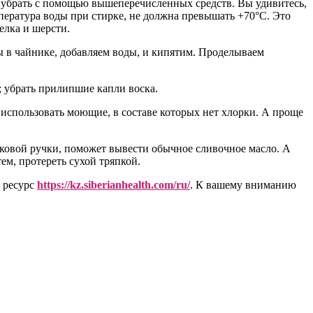
ко убрать с помощью вышеперечисленных средств. Вы удивитесь,
мпература воды при стирке, не должна превышать +70°C. Это
елка и шерсти.
ы в чайнике, добавляем воды, и кипятим. Проделываем
; убрать прилипшие капли воска.
использовать моющие, в составе которых нет хлорки. А проще
иковой ручки, поможет вывести обычное сливочное масло. А
ем, протереть сухой тряпкой.
 ресурс
https://kz.siberianhealth.com/ru/
. К вашему вниманию