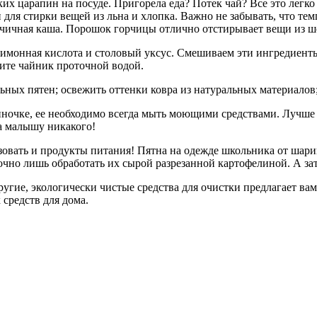
аких царапин на посуде. Пригорела еда? Потек чай? Все это лег
 для стирки вещей из льна и хлопка. Важно не забывать, что те
орчичная каша. Порошок горчицы отлично отстирывает вещи из ш
лимонная кислота и столовый уксус. Смешиваем эти ингредиент
щите чайник проточной водой.
ьных пятен; освежить оттенки ковра из натуральных материалов
ночке, ее необходимо всегда мыть моющими средствами. Лучше 
да малышу никакого!
ьзовать и продукты питания! Пятна на одежде школьника от шар
очно лишь обработать их сырой разрезанной картофелиной. А зат
угие, экологически чистые средства для очистки предлагает вам
средств для дома.