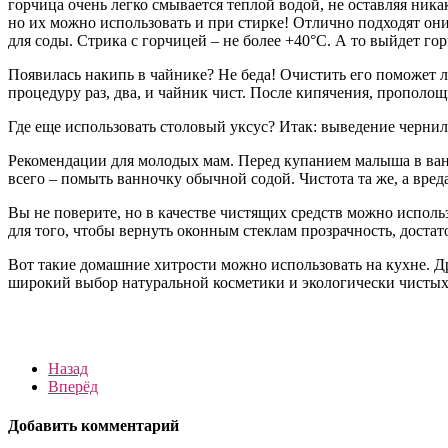
горчица очень легко смывается теплой водой, не оставляя ник
но их можно использовать и при стирке! Отлично подходят они
для соды. Стрика с горчицей – не более +40°C. А то выйдет г
Появилась накипь в чайнике? Не беда! Очистить его поможет 
процедуру раз, два, и чайник чист. После кипячения, прополо
Где еще использовать столовый уксус? Итак: выведение чернил
Рекомендации для молодых мам. Перед купанием малыша в ван
всего – помыть ванночку обычной содой. Чистота та же, а вре
Вы не поверите, но в качестве чистящих средств можно испол
для того, чтобы вернуть оконным стеклам прозрачность, достат
Вот такие домашние хитрости можно использовать на кухне. Др
широкий выбор натуральной косметики и экологически чистых 
Назад
Вперёд
Добавить комментарий