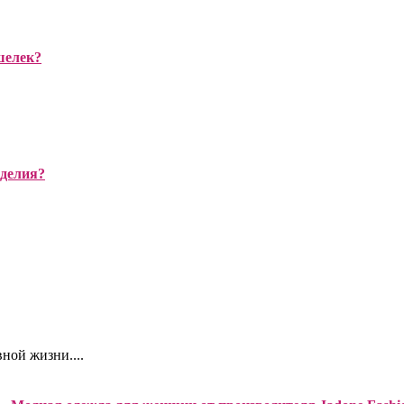
шелек?
зделия?
ной жизни....