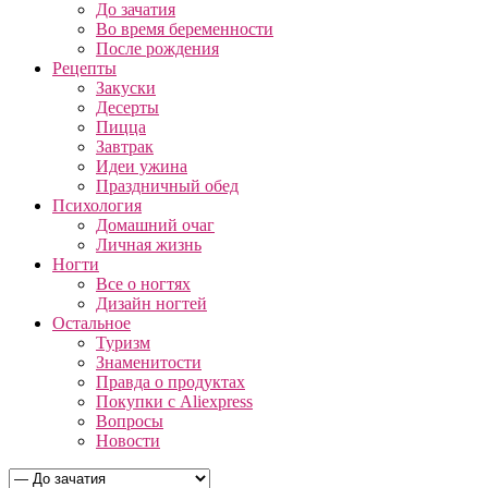
До зачатия
Во время беременности
После рождения
Рецепты
Закуски
Десерты
Пицца
Завтрак
Идеи ужина
Праздничный обед
Психология
Домашний очаг
Личная жизнь
Ногти
Все о ногтях
Дизайн ногтей
Остальное
Туризм
Знаменитости
Правда о продуктах
Покупки с Aliexpress
Вопросы
Новости