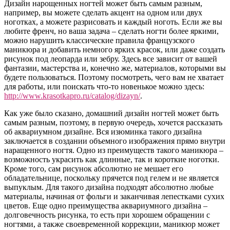
Дизайн нарощенных ногтей может быть самым разным,
например, вы можете сделать акцент на одном или двух
ноготках, а можете разрисовать и каждый ноготь. Если же вы
любите френч, но ваша задача – сделать ногти более яркими,
можно нарушить классические правила французского
маникюра и добавить немного ярких красок, или даже создать
рисунок под леопарда или зебру. Здесь все зависит от вашей
фантазии, мастерства и, конечно же, материалов, которыми вы
будете пользоваться. Поэтому посмотреть, чего вам не хватает
для работы, или поискать что-то новенькое можно здесь:
http://www.krasotkapro.ru/catalog/dizayn/
.
Как уже было сказано, домашний дизайн ногтей может быть
самым разным, поэтому, в первую очередь, хочется рассказать
об аквариумном дизайне. Вся изюминка такого дизайна
заключается в создании объемного изображения прямо внутри
наращенного ногтя. Одно из преимуществ такого маникюра –
возможность украсить как длинные, так и короткие ноготки.
Кроме того, сам рисунок абсолютно не мешает его
обладательнице, поскольку прячется под гелем и не является
выпуклым. Для такого дизайна подходят абсолютно любые
материалы, начиная от фольги и заканчивая лепестками сухих
цветов. Еще одно преимущества аквариумного дизайна –
долговечность рисунка, то есть при хорошем обращении с
ногтями, а также своевременной коррекции, маникюр может