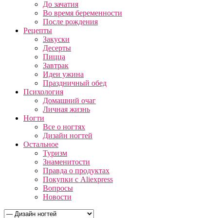
До зачатия
Во время беременности
После рождения
Рецепты
Закуски
Десерты
Пицца
Завтрак
Идеи ужина
Праздничный обед
Психология
Домашний очаг
Личная жизнь
Ногти
Все о ногтях
Дизайн ногтей
Остальное
Туризм
Знаменитости
Правда о продуктах
Покупки с Aliexpress
Вопросы
Новости