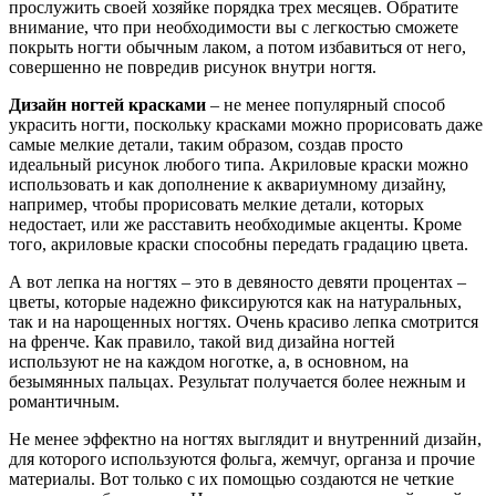
прослужить своей хозяйке порядка трех месяцев. Обратите
внимание, что при необходимости вы с легкостью сможете
покрыть ногти обычным лаком, а потом избавиться от него,
совершенно не повредив рисунок внутри ногтя.
Дизайн ногтей красками
– не менее популярный способ
украсить ногти, поскольку красками можно прорисовать даже
самые мелкие детали, таким образом, создав просто
идеальный рисунок любого типа. Акриловые краски можно
использовать и как дополнение к аквариумному дизайну,
например, чтобы прорисовать мелкие детали, которых
недостает, или же расставить необходимые акценты. Кроме
того, акриловые краски способны передать градацию цвета.
А вот лепка на ногтях – это в девяносто девяти процентах –
цветы, которые надежно фиксируются как на натуральных,
так и на нарощенных ногтях. Очень красиво лепка смотрится
на френче. Как правило, такой вид дизайна ногтей
используют не на каждом ноготке, а, в основном, на
безымянных пальцах. Результат получается более нежным и
романтичным.
Не менее эффектно на ногтях выглядит и внутренний дизайн,
для которого используются фольга, жемчуг, органза и прочие
материалы. Вот только с их помощью создаются не четкие