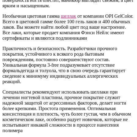
поверхность ногтя блестит, маникюр выглядит свежим, а цвет
ярким и насыщенным.
Необычная цветовая гамма
шеллак
от компании OPI GelColor.
Всего в цветовой гамме более 100 гель лаков и 400 обычных
лаков. Вы можете найти любой цвет под ваше настроение.
Все лаки, которые продает компания Фэнси Нейлс имеют
сертификаты и являются подлинниками
Практичность и безопасность. Разработчики прочного
покрытия, устойчивого к всякого рода бытовым
повреждениям, постоянно совершенствуют состав.
Уникальная формула 3-free подразумевает отсутствие
формальдегида и толуола, что в свою очередь гарантирует
сведение к минимуму индивидуальных аллергических
реакций.
Специалисты рекомендуют использовать шеллаки при
лечении ногтевой пластины, прочное покрытие служит
надежной защитой от агрессивных факторов, делает ногти
более крепкими. Простота применения. Оптимальная
консистенция и плотность, чуть более густая, чем в обычном
косметическом лаке, особенно радует новичков, которые не
испытывают никакой сложности в процессе нанесения
полимера