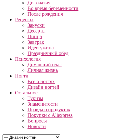
До зачатия
Во время беременности
После рождения
Рецепты
Закуски
Десерты
Пицца
Завтрак
Идеи ужина
Праздничный обед
Психология
Домашний очаг
Личная жизнь
Ногти
Все о ногтях
Дизайн ногтей
Остальное
Туризм
Знаменитости
Правда о продуктах
Покупки с Aliexpress
Вопросы
Новости