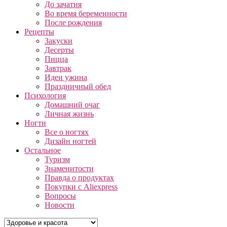
До зачатия
Во время беременности
После рождения
Рецепты
Закуски
Десерты
Пицца
Завтрак
Идеи ужина
Праздничный обед
Психология
Домашний очаг
Личная жизнь
Ногти
Все о ногтях
Дизайн ногтей
Остальное
Туризм
Знаменитости
Правда о продуктах
Покупки с Aliexpress
Вопросы
Новости