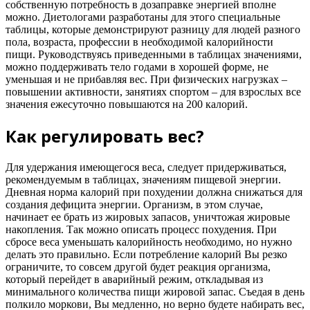
собственную потребность в дозаправке энергией вполне
можно. Диетологами разработаны для этого специальные
таблицы, которые демонстрируют разницу для людей разного
пола, возраста, профессии в необходимой калорийности
пищи. Руководствуясь приведенными в таблицах значениями,
можно поддерживать тело годами в хорошей форме, не
уменьшая и не прибавляя вес. При физических нагрузках –
повышении активности, занятиях спортом – для взрослых все
значения ежесуточно повышаются на 200 калорий.
Как регулировать вес?
Для удержания имеющегося веса, следует придерживаться,
рекомендуемым в таблицах, значениям пищевой энергии.
Дневная норма калорий при похудении должна снижаться для
создания дефицита энергии. Организм, в этом случае,
начинает ее брать из жировых запасов, уничтожая жировые
накопления. Так можно описать процесс похудения. При
сбросе веса уменьшать калорийность необходимо, но нужно
делать это правильно. Если потребление калорий Вы резко
ограничите, то совсем другой будет реакция организма,
который перейдет в аварийный режим, откладывая из
минимального количества пищи жировой запас. Съедая в день
полкило моркови, Вы медленно, но верно будете набирать вес,