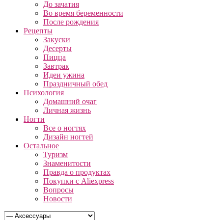
До зачатия
Во время беременности
После рождения
Рецепты
Закуски
Десерты
Пицца
Завтрак
Идеи ужина
Праздничный обед
Психология
Домашний очаг
Личная жизнь
Ногти
Все о ногтях
Дизайн ногтей
Остальное
Туризм
Знаменитости
Правда о продуктах
Покупки с Aliexpress
Вопросы
Новости