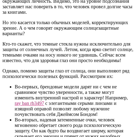
окружающих личность. Видимо, это на уровне подсознания
заставляет нас поверить в то, что человек провел долгие часы
за книгами.
Но это касается только обычных моделей, корректирующих
зрение. А о чем говорят окружающим солнцезащитные
варианты?
Кто-то скажет, что темные стекла нужны исключительно для
защиты от солнечных лучей. Летом, когда ярко светит солнце,
темными очками на носу никого не удивишь. Сейчас всем
известно, что для здоровья глаз они просто необходимы!
Однако, помимо защиты глаз от солнца, они выполняют ряд
психологически полезных функций. Рассмотрим их:
Во-первых, брендовые модели дарят ни с чем не
сравнимое чувство уверенности, а также могут
изменить внутренний настрой и характер! Например,
ray ban rb3497
с элегантными серыми линзами и
изящной оправой позволят любому мужчине
почувствовать себя Джеймсом Бондом!
Во-вторых, надевая затемненные очки, человек
мгновенно обретает своего рода психологическую
защиту. Он как будто бы воздвигает ширму, которая
скрывает его эмоции и прячет от чужих недобрых