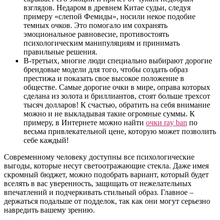
взглядов. Недаром в древнем Китае судьи, следуя
примеру «слепой Фемиды», носили некое подобие
темных очков. Это помогало им сохранять
эмоциональное равновесие, противостоять
психологическим манипуляциям и принимать
правильные решения.
В-третьих, многие люди специально выбирают дорогие
брендовые модели для того, чтобы создать образ
престижа и показать свое высокое положение в
обществе. Самые дорогие очки в мире, оправа которых
сделана из золота и бриллиантов, стоят больше трехсот
тысяч долларов! К счастью, обратить на себя внимание
можно и не выкладывая такие огромные суммы. К
примеру, в Интернете можно найти
очки ray ban
по
весьма привлекательной цене, которую может позволить
себе каждый!
Современному человеку доступны все психологические
выгоды, которые несут светоотражающие стекла. Даже имея
скромный бюджет, можно подобрать вариант, который будет
вселять в вас уверенность, защищать от нежелательных
впечатлений и подчеркивать стильный образ. Главное –
держаться подальше от подделок, так как они могут серьезно
навредить вашему зрению.