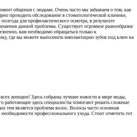
в момент общения с людьми. Очень часто мы забываем о том, как
ярно проходить обследование в стоматологической клинике,
полгода для профилактического осмотра, в результате
т решения данной проблемы. Существует огромное разнообразие
езненно, вам необходимо обращаться только к
у, где вы можете выполнить имплантацию зубов под ключ на
я всех женщин! Здесь собраны лучшие новости в мире моды,
того работающие здесь специалисты помогают решать сложные
ых тем является проблема волос. Волосы часто основная
 необходимости профессионального ухода. Стоит отметить тот