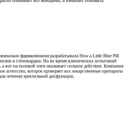
рекрасно понимают все женщины, и начинает понимать
начально фармкомпания разрабатывала How a Little Blue Pill
ртензии и стенокардии. Но во время клинических испытаний
е, а вот на половой член оказывает сильное действие. Компания
ное агентство, которое проверяет все лекарственные препараты
для лечения эректильной дисфункции.