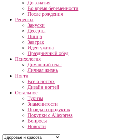
До зачатия
Во время беременности
После рождения
Рецепты
Закуски
Десерты
Пицца
Завтрак
Идеи ужина
Праздничный обед
Психология
Домашний очаг
Личная жизнь
Ногти
Все о ногтях
Дизайн ногтей
Остальное
Туризм
Знаменитости
Правда о продуктах
Покупки с Aliexpress
Вопросы
Новости