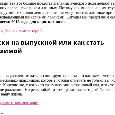
ивый век все больше представительниц женского пола делают в
тких волос, нежели чем длинных. Потому как многие из них глу
 роду многих видов деятельности, не могут носить длинные прич
испадающими шикарными локонами. Сегодня мы представим са
ески 2013 года для коротких волос
.
Добавить комментарий
ки на выпускной или как стать
азимой
овека различные даты ассоциируются с чем - то важным именно 
несколько праздников, которые готовы отмечать не только вы, но
 Конечно же, у кого - то сразу вспоминается новый год, кто - то
не рождении. Но речь пойдёт о том празднике, который бывает т
ю вашу жизнь.
обавить комментарий
..