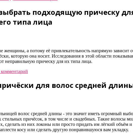
 выбрать подходящую прическу дл
его типа лица
ие женщины, а потому её привлекательность напрямую зависит о
чёски, которую она носит. Исследования в этой области показыва
 неправильную прическу для их типа лица.
 комментарий
причёски для волос средней длин
льницей волос средней длины - это значит иметь огромный выб
 стильных причёсок, в том числе и свадебных. Такие волосы м
х, сделать из них локоны или просто придать им лёгкий объём и
заплести косу или сделать другую понравившуюся вам укладку.