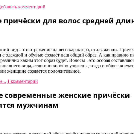
обавить комментарий
 причёски для волос средней дли
ний вид - это отражение нашего характера, стиля жизни. Причёс
 с одеждой и обувью создаёт наш общий образ. А как правило н
зразлично каким этот образ будет. Волосы - это особая составляю
внешнего вида, если они хорошо уложены, тогда и общее впечат
или женщине создаётся положительное.
...
1 комментарий
е современные женские причёски
ятся мужчинам
мится создать идеальный образ, чтобы нравиться сильной полов