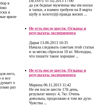
DEJAVU
07.02.2013 17:00
ыбор в
да уж бедные мужчины мы им носки
боко
и тапки, а взамен требуем на 8 марта
ески к
шубу и золото)))) правда жизни ...
мые яркие
Не есть после шести. Отзывы и
результаты эксперимента
Дарья
13.06.2013 16:35
Начала следовать советам этой статьи
и за месяц сбросила 10 кг. Молодцы,
что пишете такие хорошие ...
Не есть после шести. Отзывы и
для него,
результаты эксперимента
 и все
 думает о
Марина
06.11.2013 11:42
олько раз
Не ем после шести 17й день,
результат минус 4, 7кг. Очень
довольна, продолжаю в том же духе.
Чувства ...