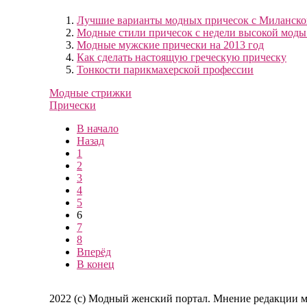
Лучшие варианты модных причесок с Миланско
Модные стили причесок с недели высокой моды
Модные мужские прически на 2013 год
Как сделать настоящую греческую прическу
Тонкости парикмахерской профессии
Модные стрижки
Прически
В начало
Назад
1
2
3
4
5
6
7
8
Вперёд
В конец
2022 (c) Модный женский портал. Мнение редакции м