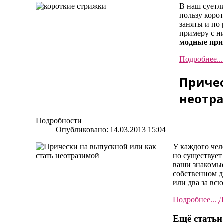
В наш суетл
пользу коро
заняты и по
примеру с н
модные прич
Подробнее...
Причес
неотр
Подробности
Опубликовано: 14.03.2013 15:04
У каждого чел
но существует 
ваши знакомые.
собственном д
или два за вс
Подробнее...
Д
Ещё статьи.