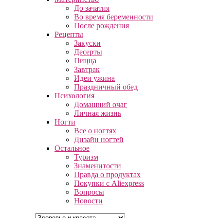
До зачатия
Во время беременности
После рождения
Рецепты
Закуски
Десерты
Пицца
Завтрак
Идеи ужина
Праздничный обед
Психология
Домашний очаг
Личная жизнь
Ногти
Все о ногтях
Дизайн ногтей
Остальное
Туризм
Знаменитости
Правда о продуктах
Покупки с Aliexpress
Вопросы
Новости