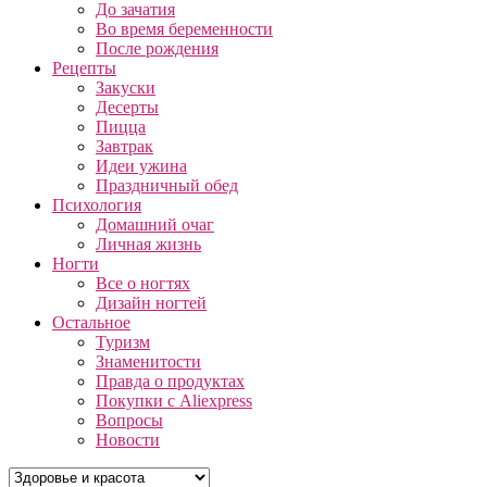
До зачатия
Во время беременности
После рождения
Рецепты
Закуски
Десерты
Пицца
Завтрак
Идеи ужина
Праздничный обед
Психология
Домашний очаг
Личная жизнь
Ногти
Все о ногтях
Дизайн ногтей
Остальное
Туризм
Знаменитости
Правда о продуктах
Покупки с Aliexpress
Вопросы
Новости